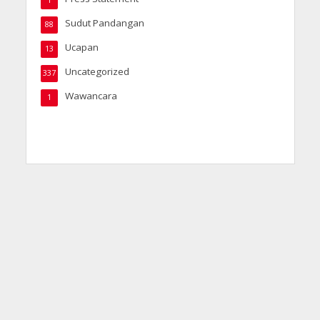
1
Sudut Pandangan
88
Ucapan
13
Uncategorized
337
Wawancara
1