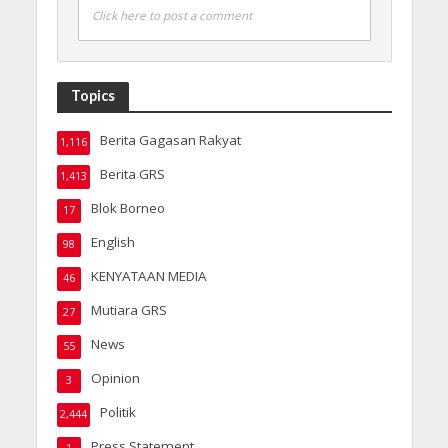
Click here to post a comment
Topics
Berita Gagasan Rakyat
1,116
Berita GRS
1,413
Blok Borneo
17
English
98
KENYATAAN MEDIA
46
Mutiara GRS
27
News
55
Opinion
3
Politik
2,444
Press Statement