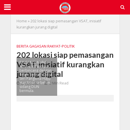
Home
»
202 lokasi siap pemasangan VSAT, inisiatif
kurangkan jurang digital
BERITA GAGASAN RAKYAT
•
POLITIK
202 lokasi siap pemasangan
VSAT, inisiatif kurangkan
BINCANG: Mohd
Arifin (kiri) sempat
berbincang dengan
jurang digital
Ketua Menteri Datuk
Seri Panglima Hajiji
Haji Noor sebelum
25/04/2024
2 Min Read
sidang DUN
bermula.