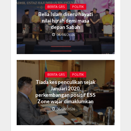
BERITA GRS
POLITIK
Belia Islam diseru hayati
nilai hijrah demi masa
depan Sabah
06/08/2026
BERITA GRS
POLITIK
Tiada kes penculikan sejak
Januari 2020,
perkembangan positif ESS
Zone wajar dimaklumkan
06/08/2026