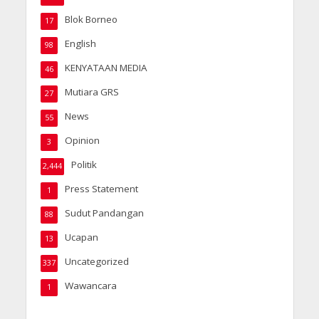
Blok Borneo
17
English
98
KENYATAAN MEDIA
46
Mutiara GRS
27
News
55
Opinion
3
Politik
2,444
Press Statement
1
Sudut Pandangan
88
Ucapan
13
Uncategorized
337
Wawancara
1