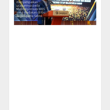
menyampaikan
ucapannya pada
Majlis Apresiasi MBS
yang diadakan di ibu
negeri pada Sabtu.