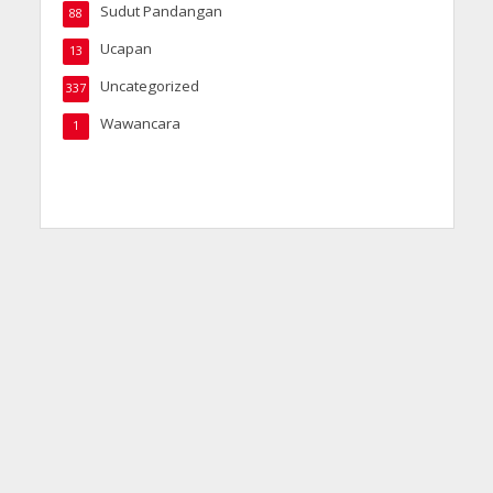
Sudut Pandangan
88
Ucapan
13
Uncategorized
337
Wawancara
1