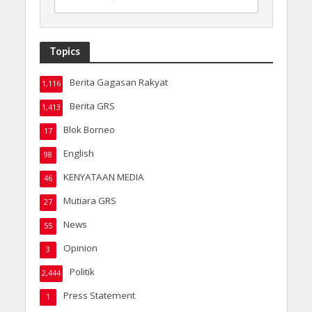
Topics
Berita Gagasan Rakyat
1,116
Berita GRS
1,413
Blok Borneo
17
English
98
KENYATAAN MEDIA
46
Mutiara GRS
27
News
55
Opinion
3
Politik
2,444
Press Statement
1