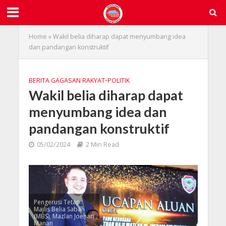
Home
»
Wakil belia diharap dapat menyumbang idea
dan pandangan konstruktif
BERITA GAGASAN RAKYAT
•
POLITIK
Wakil belia diharap dapat
menyumbang idea dan
pandangan konstruktif
05/02/2024
2 Min Read
Pengerusi Tetap
Majlis Belia Sabah
(MBS), Mazlan Joehari
Manan