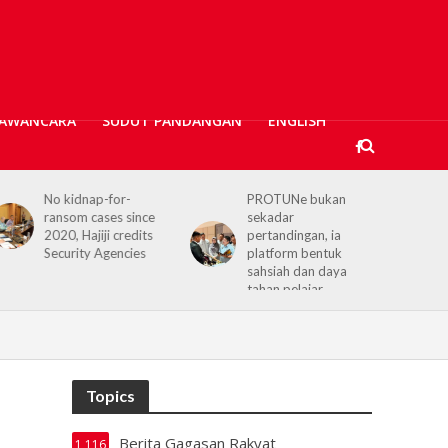
AWANCARA
SUDUT PANDANGAN
ENGLISH
PROTUNe bukan
Hajiji receives UK High
sekadar
Commissioner,
pertandingan, ia
reaffirms enduring
platform bentuk
Sabah–UK ties
sahsiah dan daya
tahan pelajar
Topics
Berita Gagasan Rakyat
1,116