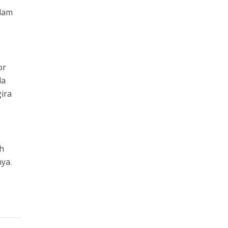
alam
or
da
ira
ih
ya.