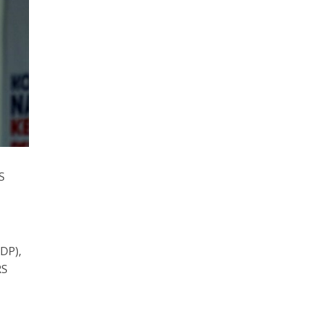
S
DP),
RS