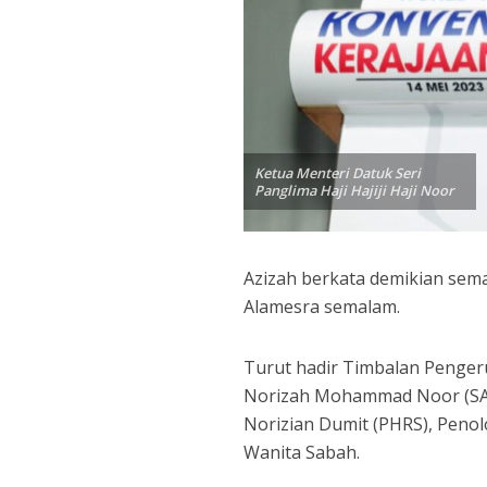
Ketua Menteri Datuk Seri
Panglima Haji Hajiji Haji Noor
Azizah berkata demikian sem
Alamesra semalam.
Turut hadir Timbalan Pengeru
Norizah Mohammad Noor (SAPP
Norizian Dumit (PHRS), Penol
Wanita Sabah.