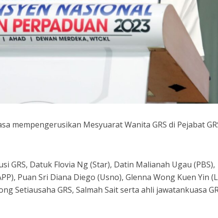
asa mempengerusikan Mesyuarat Wanita GRS di Pejabat GR
si GRS, Datuk Flovia Ng (Star), Datin Malianah Ugau (PBS),
), Puan Sri Diana Diego (Usno), Glenna Wong Kuen Yin (L
ong Setiausaha GRS, Salmah Sait serta ahli jawatankuasa G