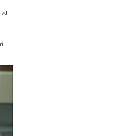
had
ri