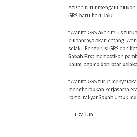
Azizah turut mengalu-alukan
GRS baru-baru lalu.
“Wanita GRS akan terus turu
pilihanraya akan datang. Wa
selaku Pengerusi GRS dan Ke
Sabah First memastikan pem
kaum, agama dan latar belak
“Wanita GRS turut menyatak
mengharapkan kerjasama erat
ramai rakyat Sabah untuk men
— Liza Din