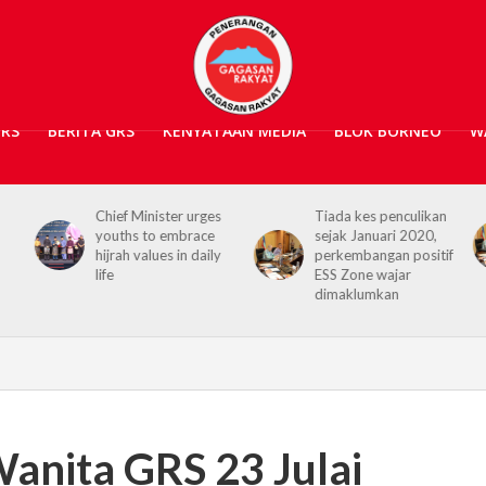
GRS
BERITA GRS
KENYATAAN MEDIA
BLOK BORNEO
W
s
Tiada kes penculikan
No kidnap-for-
sejak Januari 2020,
ransom cases since
y
perkembangan positif
2020, Hajiji credits
ESS Zone wajar
Security Agencies
dimaklumkan
 Wanita GRS 23 Julai