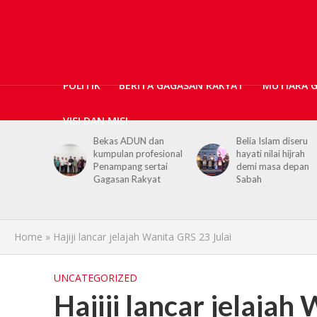
POLITIK
BERITA GAGASAN RAKYAT
MUTIARA 
VISI DAN MISI
N dan
Belia Islam diseru
Chief Minister urge
ofesional
hayati nilai hijrah
youths to embrace
sertai
demi masa depan
hijrah values in dail
kyat
Sabah
life
Home
»
Hajiji lancar jelajah Wanita GRS 23 Julai
UNCATEGORIZED
Hajiji lancar jelajah