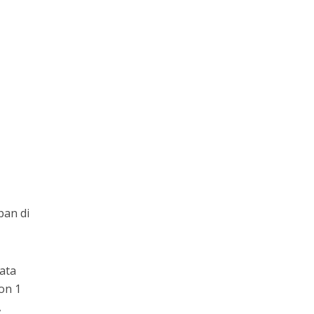
pan di
ata
on 1
,