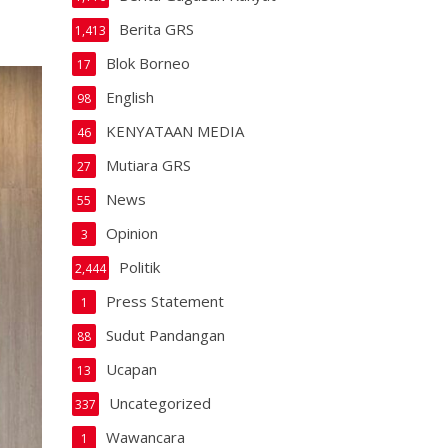
Berita GRS
1,413
Blok Borneo
17
English
98
KENYATAAN MEDIA
46
Mutiara GRS
27
News
55
Opinion
3
Politik
2,444
Press Statement
1
Sudut Pandangan
88
Ucapan
13
Uncategorized
337
Wawancara
1