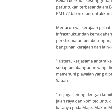
Beliau berkata, kesungguhan
peruntukan terbesar dalam Be
RM1.72 bilion diperuntukkan
Menurutnya, kerajaan priha
infrastruktur dan kemudahan a
perkhidmatan pembetungan, k
bangunan kerajaan dan lain-l
“Justeru, kerjasama antara k
setiap pembangunan yang dira
memenuhi piawaian yang dip
Sabah.
“Ini juga seiring dengan ko
jalan raya dan komited untuk
katanya pada Majlis Makan Ma