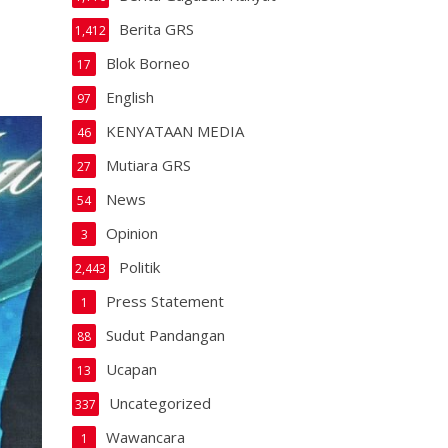
Berita GRS
1,412
Blok Borneo
17
English
97
KENYATAAN MEDIA
46
Mutiara GRS
27
News
54
Opinion
3
Politik
2,443
Press Statement
1
Sudut Pandangan
88
Ucapan
13
Uncategorized
337
Wawancara
1