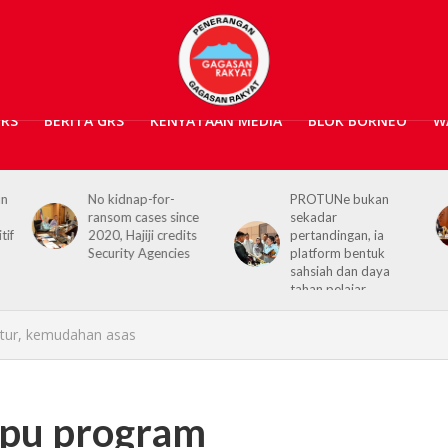
GRS
BERITA GRS
KENYATAAN MEDIA
BLOK BORNEO
W
PROTUNe bukan
Hajiji receives UK High
sekadar
Commissioner,
pertandingan, ia
reaffirms enduring
platform bentuk
Sabah–UK ties
sahsiah dan daya
tahan pelajar
tur, kemudahan asas
mpu program