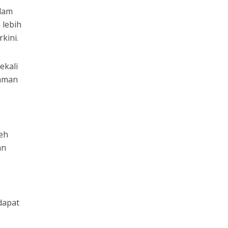
alam
 lebih
kini.
ekali
laman
leh
an
dapat