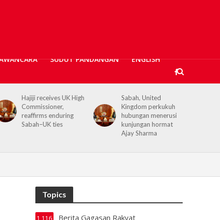
AWANCARA
SUDUT PANDANGAN
ENGLISH
Sabah, United
Kerajaan Negeri
Kingdom perkukuh
prihatin, 362 mangsa
hubungan menerusi
banjir Tawau terima
kunjungan hormat
bantuan kewangan
Ajay Sharma
Topics
Berita Gagasan Rakyat
1,116