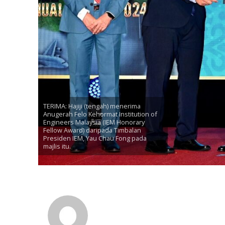
TERIMA: Hajiji (tengah) menerima
Anugerah Felo Kehormat Institution of
Engineers Malaysia (IEM Honorary
Fellow Award) daripada Timbalan
Presiden IEM, Yau Chau Fong pada
majlis itu.