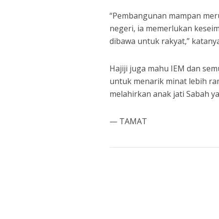
“Pembangunan mampan merup
negeri, ia memerlukan kesei
dibawa untuk rakyat,” katanya
Hajiji juga mahu IEM dan se
untuk menarik minat lebih r
melahirkan anak jati Sabah y
— TAMAT