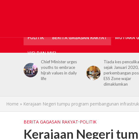
POLITIK
BERITA GAGASAN RAKYAT
MUTIARA 
VISI DAN MISI
er urges
Tiada kes penculikan
No kidnap-for-
embrace
sejak Januari 2020,
ransom cases since
 in daily
perkembangan positif
2020, Hajiji credits
ESS Zone wajar
Security Agencies
dimaklumkan
Home
»
Kerajaan Negeri tumpu program pembangunan infrastruk
BERITA GAGASAN RAKYAT
•
POLITIK
Kerajaan Negeri tu