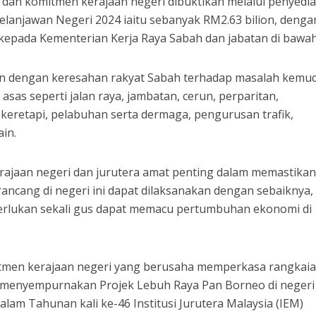
 dan komitmen kerajaan negeri dibuktikan melalui penyedi
lanjawan Negeri 2024 iaitu sebanyak RM2.63 bilion, denga
 kepada Kementerian Kerja Raya Sabah dan jabatan di bawa
tin dengan keresahan rakyat Sabah terhadap masalah kemu
sas seperti jalan raya, jambatan, cerun, perparitan,
eretapi, pelabuhan serta dermaga, pengurusan trafik,
ain.
erajaan negeri dan jurutera amat penting dalam memastika
ncang di negeri ini dapat dilaksanakan dengan sebaiknya,
erlukan sekali gus dapat memacu pertumbuhan ekonomi di
mitmen kerajaan negeri yang berusaha memperkasa rangkai
 menyempurnakan Projek Lebuh Raya Pan Borneo di negeri i
lam Tahunan kali ke-46 Institusi Jurutera Malaysia (IEM)