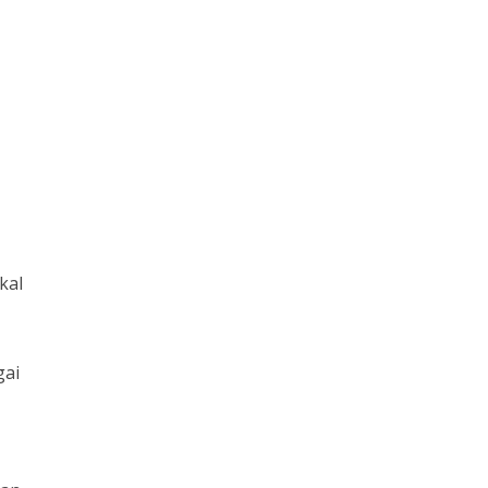
kal
gai