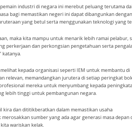
 pemain industri di negara ini merebut peluang terutama d
sa bagi memastikan negeri ini dapat dibangunkan dengan
ruteraan yang betul serta menggunakan teknologi yang ter
taan, maka kita mampu untuk menarik lebih ramai pelabur, s
g perkerjaan dan perkongsian pengetahuan serta penga
” katanya.
 melihat kepada organisasi seperti IEM untuk membantu di
n relevan, memandangkan jurutera di setiap peringkat bo
rofesional mereka untuk menyumbang kepada peningkat
ang lebih tinggi untuk pembangunan negara.
l kira dan dititikberatkan dalam memastikan usaha
k merosakkan sumber yang ada agar generasi masa depan 
kita wariskan kelak.