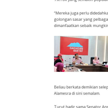
“Mereka juga perlu didedahka
golongan sasar yang pelbagai
dimanfaatkan sebaik mungkin
Beliau berkata demikian sel
Alamesra di sini semalam.
Turut hadir sama Senator An