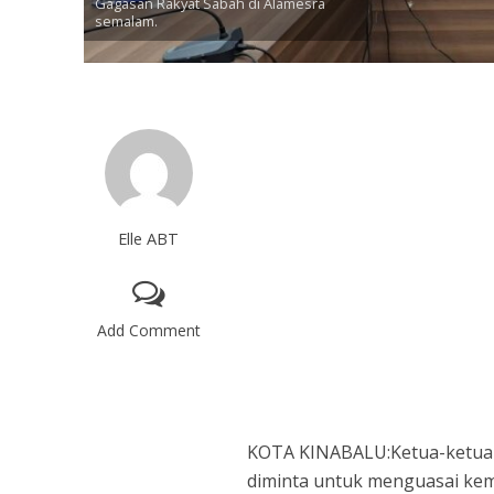
Gagasan Rakyat Sabah di Alamesra
semalam.
Elle ABT
Add Comment
KOTA KINABALU:Ketua-ketua 
diminta untuk menguasai kem