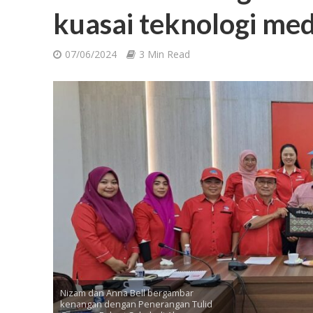
kuasai teknologi med
07/06/2024
3 Min Read
Nizam dan Anna Bell bergambar
kenangan dengan Penerangan Tulid