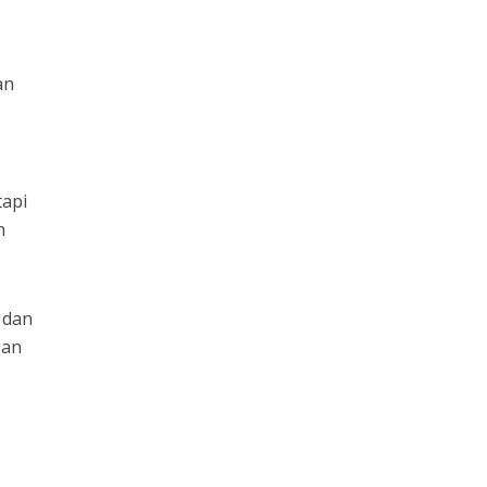
an
tapi
h
 dan
gan