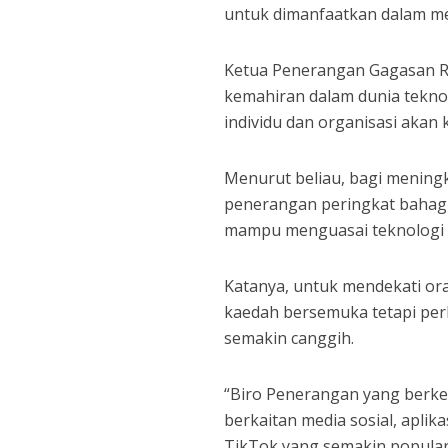
untuk dimanfaatkan dalam me
Ketua Penerangan Gagasan Ra
kemahiran dalam dunia teknol
individu dan organisasi aka
Menurut beliau, bagi mening
penerangan peringkat bahagi
mampu menguasai teknologi dig
Katanya, untuk mendekati or
kaedah bersemuka tetapi per
semakin canggih.
“Biro Penerangan yang berke
berkaitan media sosial, aplik
TikTok yang semakin popular h