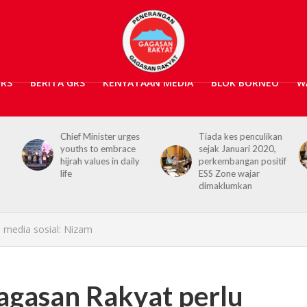
GRS
BERITA GRS
KENYATAAN MEDIA
BLOK BORNEO
W
Chief Minister urges
Tiada kes penculikan
youths to embrace
sejak Januari 2020,
hijrah values in daily
perkembangan positif
life
ESS Zone wajar
dimaklumkan
 media sosial: Nizam
agasan Rakyat perlu