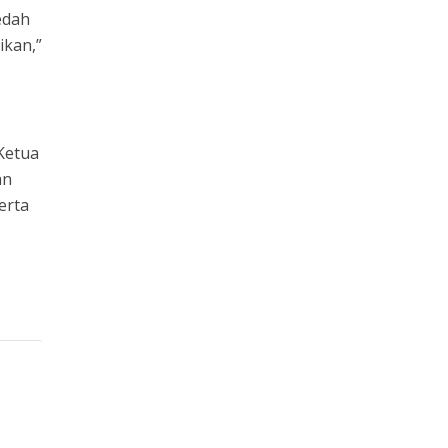
edah
ikan,”
 Ketua
an
erta