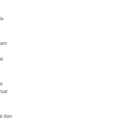
da
alam
ai
ya
umat
al dan