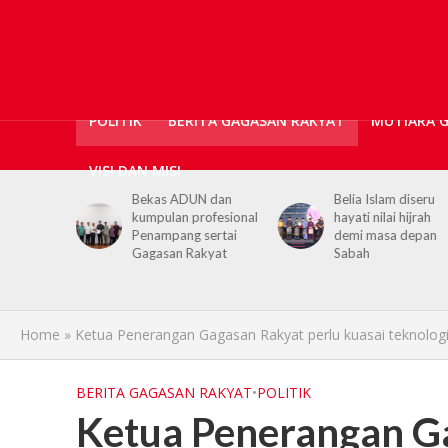
POLITIK
BERITA GAGASAN RAKYAT
MUTIARA 
VISI DAN MISI
cians,
Bekas ADUN dan
Belia Islam diseru
kumpulan profesional
hayati nilai hijrah
port for
Penampang sertai
demi masa depan
 PGRS
Gagasan Rakyat
Sabah
Home
»
Ketua Penerangan Gagasan Rakyat perlu kuasai teknologi
BERITA GAGASAN RAKYAT
•
POLITIK
Ketua Penerangan G