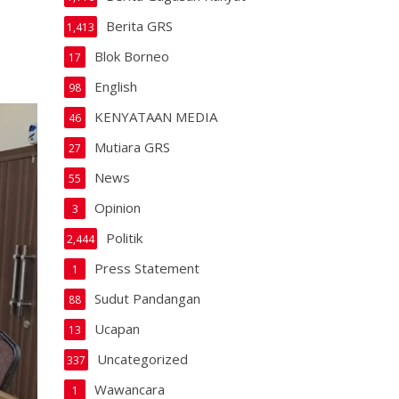
Berita GRS
1,413
Blok Borneo
17
English
98
KENYATAAN MEDIA
46
Mutiara GRS
27
News
55
Opinion
3
Politik
2,444
Press Statement
1
Sudut Pandangan
88
Ucapan
13
Uncategorized
337
Wawancara
1