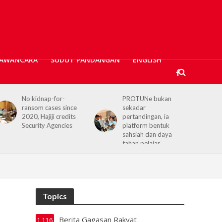
AWANCARA
SUDUT PANDANGAN
ENGLISH
No kidnap-for-
PROTUNe bukan
H
ransom cases since
sekadar
C
2020, Hajiji credits
pertandingan, ia
r
Security Agencies
platform bentuk
S
sahsiah dan daya
tahan pelajar
Topics
Berita Gagasan Rakyat
1,116