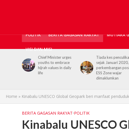
POLITIK
BERITA GAGASAN RAKYAT
MUTIARA 
VISI DAN MISI
er urges
Tiada kes penculikan
No kidnap-for-
embrace
sejak Januari 2020,
ransom cases since
 in daily
perkembangan positif
2020, Hajiji credits
ESS Zone wajar
Security Agencies
dimaklumkan
Home
»
Kinabalu UNESCO Global Geopark beri manfaat pendudu
BERITA GAGASAN RAKYAT
•
POLITIK
Kinabalu UNESCO Gl