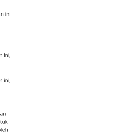
n ini
 ini,
 ini,
ian
ntuk
oleh