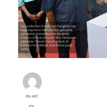
Ketua Menteri Datuk Seri Panglima Haji
Hajiji Haji Noor menandatangani plak
perasmian Pemahsyuran Kinabalu
Unesco Global Geopark dan Sambutan
Jubli Intan Taman-Taman Sabah di
Dataran Kota Belud, Kota Belud pada
Sabtu.
Elle ABT