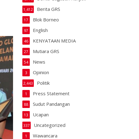
Berita GRS
1,412
Blok Borneo
17
English
97
KENYATAAN MEDIA
46
Mutiara GRS
27
News
54
Opinion
3
Politik
2,443
Press Statement
1
Sudut Pandangan
88
Ucapan
13
Uncategorized
337
Wawancara
1