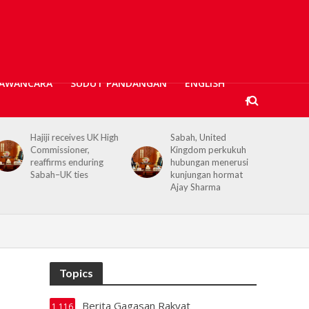
AWANCARA
SUDUT PANDANGAN
ENGLISH
Sabah, United
Kerajaan Negeri
Kingdom perkukuh
prihatin, 362 mangsa
hubungan menerusi
banjir Tawau terima
kunjungan hormat
bantuan kewangan
Ajay Sharma
Topics
Berita Gagasan Rakyat
1,116