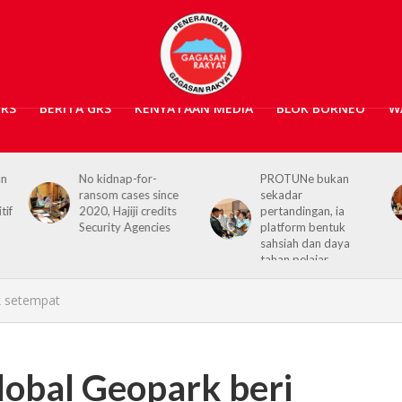
GRS
BERITA GRS
KENYATAAN MEDIA
BLOK BORNEO
W
PROTUNe bukan
Hajiji receives UK High
sekadar
Commissioner,
pertandingan, ia
reaffirms enduring
platform bentuk
Sabah–UK ties
sahsiah dan daya
tahan pelajar
k setempat
obal Geopark beri