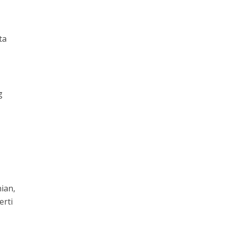
ta
g
ian,
erti