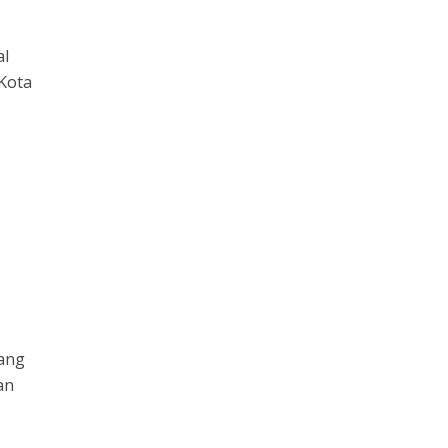
al
Kota
yang
an