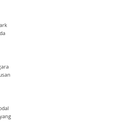
ark
ada
gara
rusan
odal
 yang