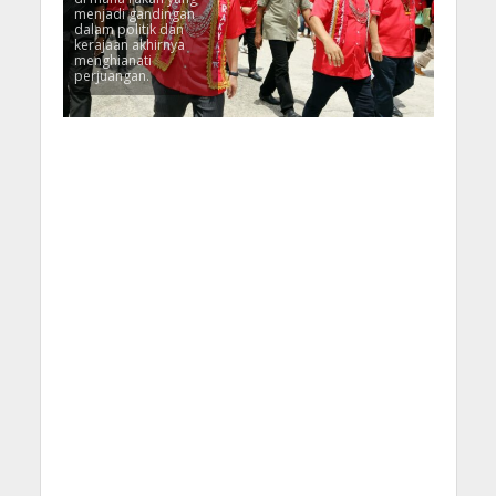
menjadi gandingan
dalam politik dan
kerajaan akhirnya
menghianati
perjuangan.