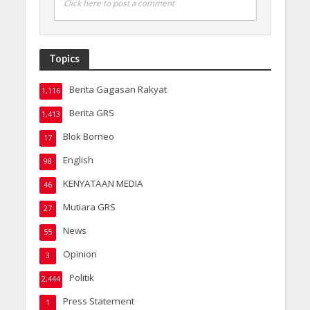
Click here to post a comment
Topics
Berita Gagasan Rakyat
1,116
Berita GRS
1,413
Blok Borneo
17
English
98
KENYATAAN MEDIA
46
Mutiara GRS
27
News
55
Opinion
3
Politik
2,444
Press Statement
1