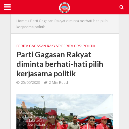
Home
»
Parti Gagasan Rakyat diminta berhati-hati pilih
kerjasama politik
BERITA GAGASAN RAKYAT
•
BERITA GRS
•
POLITIK
Parti Gagasan Rakyat
diminta berhati-hati pilih
kerjasama politik
25/09/2023
2 Min Read
Masiung (kanan)
berkata, Pengalaman
masa lalu telah
mendewasakan kita,
di mana rakan yang