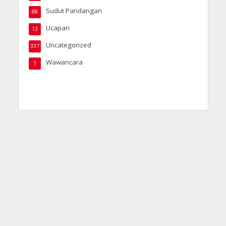
Sudut Pandangan
88
Ucapan
13
Uncategorized
337
Wawancara
1