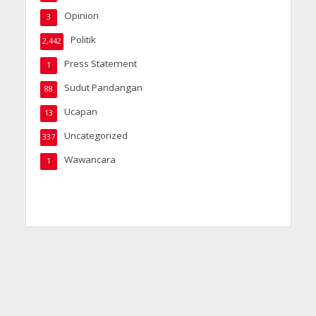
Opinion
3
Politik
2,442
Press Statement
1
Sudut Pandangan
88
Ucapan
13
Uncategorized
337
Wawancara
1