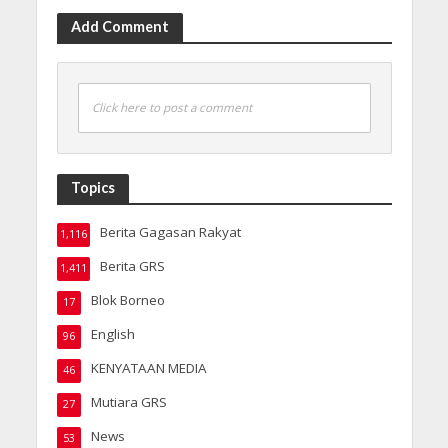
Add Comment
Click here to post a comment
Topics
Berita Gagasan Rakyat
1,116
Berita GRS
1,411
Blok Borneo
17
English
96
KENYATAAN MEDIA
46
Mutiara GRS
27
News
53