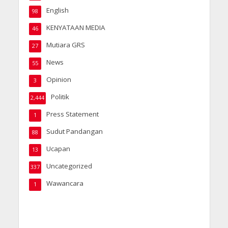
English
98
KENYATAAN MEDIA
46
Mutiara GRS
27
News
55
Opinion
3
Politik
2,444
Press Statement
1
Sudut Pandangan
88
Ucapan
13
Uncategorized
337
Wawancara
1