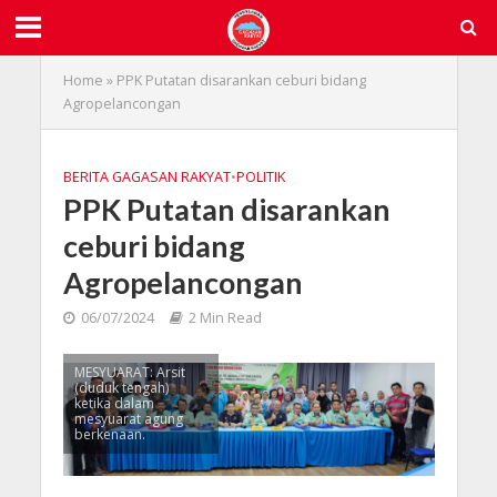
Home
»
PPK Putatan disarankan ceburi bidang
Agropelancongan
BERITA GAGASAN RAKYAT
•
POLITIK
PPK Putatan disarankan
ceburi bidang
Agropelancongan
06/07/2024
2 Min Read
MESYUARAT: Arsit
(duduk tengah)
ketika dalam
mesyuarat agung
berkenaan.