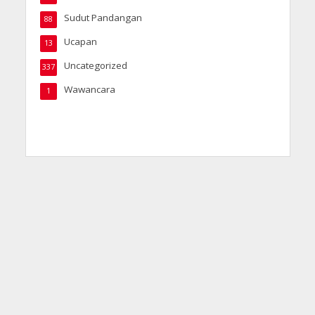
Sudut Pandangan
88
Ucapan
13
Uncategorized
337
Wawancara
1