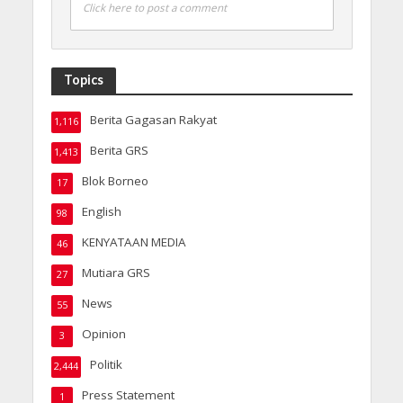
Click here to post a comment
Topics
Berita Gagasan Rakyat
1,116
Berita GRS
1,413
Blok Borneo
17
English
98
KENYATAAN MEDIA
46
Mutiara GRS
27
News
55
Opinion
3
Politik
2,444
Press Statement
1