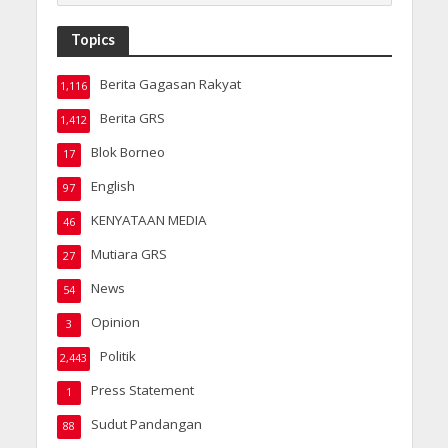
Topics
Berita Gagasan Rakyat
1,116
Berita GRS
1,412
Blok Borneo
17
English
97
KENYATAAN MEDIA
46
Mutiara GRS
27
News
54
Opinion
3
Politik
2,443
Press Statement
1
Sudut Pandangan
88