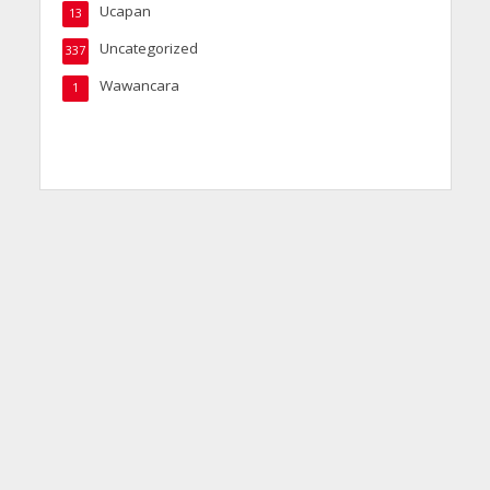
Ucapan
13
Uncategorized
337
Wawancara
1