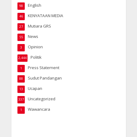
English
98
KENYATAAN MEDIA
46
Mutiara GRS
27
News
55
Opinion
3
Politik
2,444
Press Statement
1
Sudut Pandangan
88
Ucapan
13
Uncategorized
337
Wawancara
1