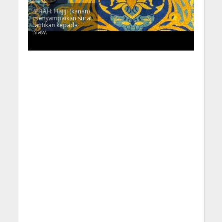
SERAH: Hajiji (kanan)
menyampaikan surat
lantikan kepada
Siaw.