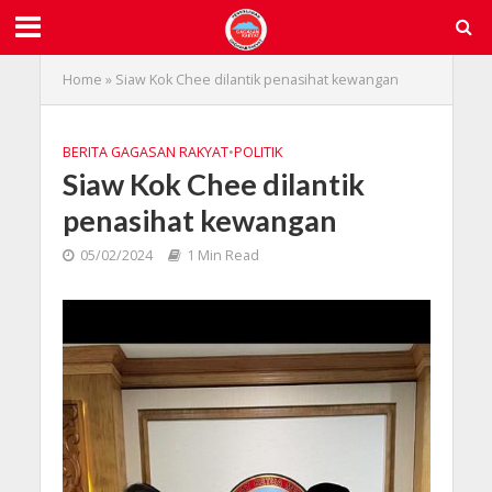
Home
»
Siaw Kok Chee dilantik penasihat kewangan
BERITA GAGASAN RAKYAT
•
POLITIK
Siaw Kok Chee dilantik
penasihat kewangan
05/02/2024
1 Min Read