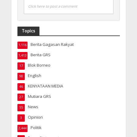
Click here to post a comment
Topics
Berita Gagasan Rakyat
1,116
Berita GRS
1,413
Blok Borneo
17
English
98
KENYATAAN MEDIA
46
Mutiara GRS
27
News
55
Opinion
3
Politik
2,444