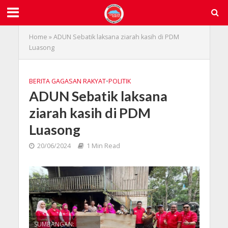
Home
»
ADUN Sebatik laksana ziarah kasih di PDM
Luasong
BERITA GAGASAN RAKYAT
•
POLITIK
ADUN Sebatik laksana
ziarah kasih di PDM
Luasong
20/06/2024
1 Min Read
SUMBANGAN: