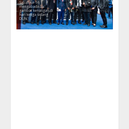
Sabah Ke-16
mengabadikan
gambar kenangan di
hari ketiga sidang
DUN.