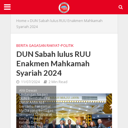
Home
»
DUN Sabah lulus RUU Enakmen Mahkamah
Syariah 2024
BERITA GAGASAN RAKYAT
•
POLITIK
DUN Sabah lulus RUU
Enakmen Mahkamah
Syariah 2024
11/07/2024
2 Min Read
Ahli Dewan
Undangan Negeri
DUN Membakut YB
Datuk Arifin Arif
bersama Pengamal
Media yang bertugas
sempena Mesyuarat
Kedua Penggal
Kelima Dewan
Undangan Negeri