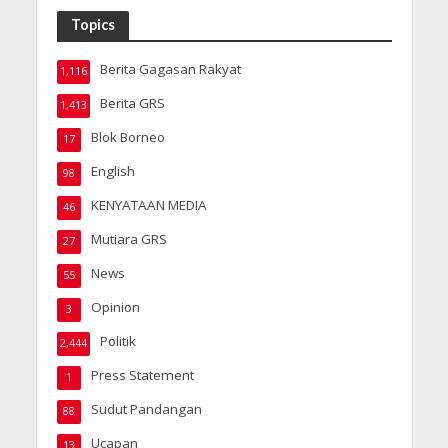
Topics
Berita Gagasan Rakyat
1,116
Berita GRS
1,413
Blok Borneo
17
English
98
KENYATAAN MEDIA
46
Mutiara GRS
27
News
55
Opinion
3
Politik
2,444
Press Statement
1
Sudut Pandangan
88
Ucapan
13