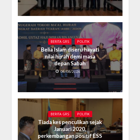
BERITA GRS
POLITIK
Belia Islam diseru hayati
nilai hijrah demi masa
depan Sabah
06/08/2026
BERITA GRS
POLITIK
Tiada kes penculikan sejak
Januari 2020,
perkembangan positif ESS