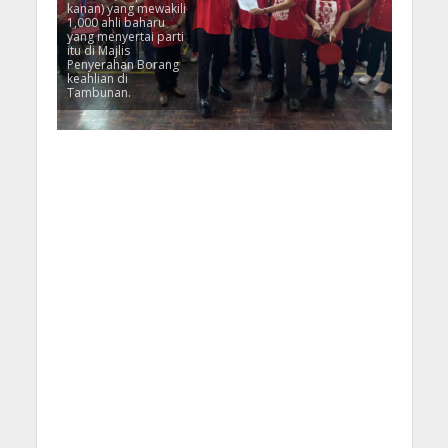
kanan) yang mewakili
1,000 ahli baharu
yang menyertai parti
itu di Majlis
Penyerahan Borang
keahlian di
Tambunan.