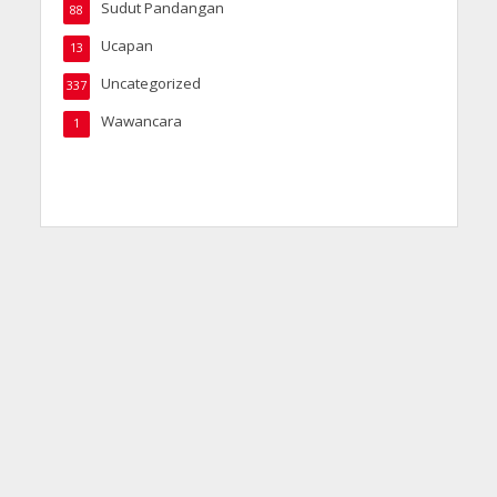
Sudut Pandangan
88
Ucapan
13
Uncategorized
337
Wawancara
1