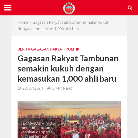
Home
»
Gagasan Rakyat Tambunan semakin kukuh
dengan kemasukan 1,000 ahli baru
BERITA GAGASAN RAKYAT
•
POLITIK
Gagasan Rakyat Tambunan
semakin kukuh dengan
kemasukan 1,000 ahli baru
22/07/2024
3 Min Read
TERIMA KASIH: Victor
menerima borang
keahlian daripada
Michael (empat