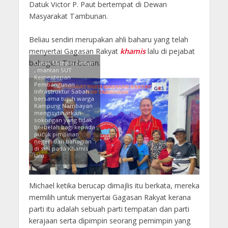
Datuk Victor P. Paut bertempat di Dewan
Masyarakat Tambunan.
Beliau sendiri merupakan ahli baharu yang telah
menyertai Gagasan Rakyat
khamis
lalu di pejabat
bahagian Tambunan.
Datuk Michael Emban
, mantan SUT
Kementerian
Pembangunan
Infrastruktur Sabah
bersama tujuh warga
Kampung Nambayan
mengisytiharkan
sokongan yang tidak
berbelah bagi kepada
pucuk pimpinan
negeri dan bahagian
di sini pada Khamis
lalu.
Michael ketika berucap dimajlis itu berkata, mereka
memilih untuk menyertai Gagasan Rakyat kerana
parti itu adalah sebuah parti tempatan dan parti
kerajaan serta dipimpin seorang pemimpin yang