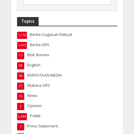
Topics
Berita Gagasan Rakyat
1,116
Berita GRS
1,413
Blok Borneo
17
English
98
KENYATAAN MEDIA
46
Mutiara GRS
27
News
55
Opinion
3
Politik
2,444
Press Statement
1