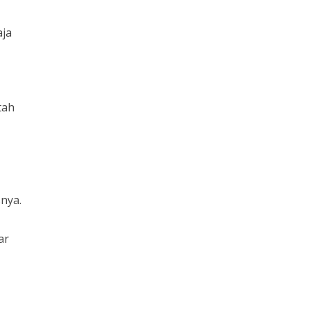
aja
tah
snya.
ar