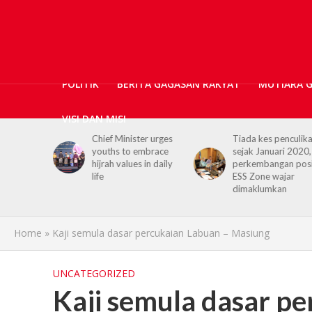
POLITIK
BERITA GAGASAN RAKYAT
MUTIARA 
VISI DAN MISI
er urges
Tiada kes penculikan
No kidnap-for-
embrace
sejak Januari 2020,
ransom cases since
 in daily
perkembangan positif
2020, Hajiji credits
ESS Zone wajar
Security Agencies
dimaklumkan
Home
»
Kaji semula dasar percukaian Labuan – Masiung
UNCATEGORIZED
Kaji semula dasar p