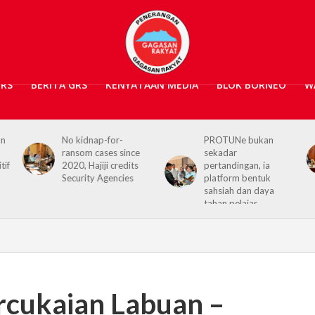
GRS
BERITA GRS
KENYATAAN MEDIA
BLOK BORNEO
W
PROTUNe bukan
Hajiji receives UK High
sekadar
Commissioner,
pertandingan, ia
reaffirms enduring
platform bentuk
Sabah–UK ties
sahsiah dan daya
tahan pelajar
ercukaian Labuan –