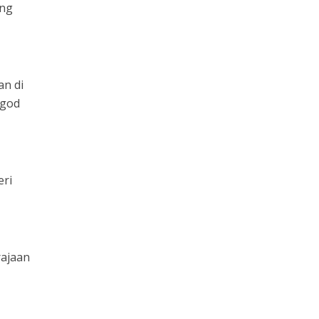
ang
an di
ngod
eri
rajaan