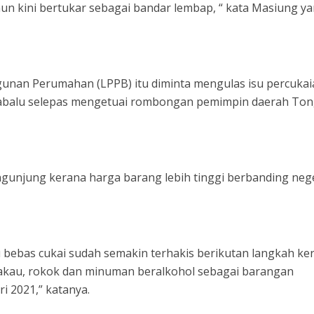
un kini bertukar sebagai bandar lembap, “ kata Masiung y
nan Perumahan (LPPB) itu diminta mengulas isu percukai
inabalu selepas mengetuai rombongan pemimpin daerah To
.
engunjung kerana harga barang lebih tinggi berbanding neg
 bebas cukai sudah semakin terhakis berikutan langkah ke
kau, rokok dan minuman beralkohol sebagai barangan
ri 2021,” katanya.