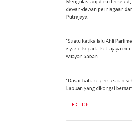
Mengulas lanjut isu tersebut
dewan-dewan perniagaan dan
Putrajaya.
“Suatu ketika lalu Ahli Par
isyarat kepada Putrajaya me
wilayah Sabah.
“Dasar baharu percukaian se
Labuan yang dikongsi bersam
—
EDITOR