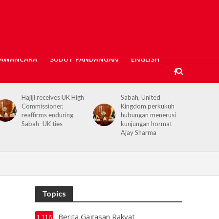
AWANCARA
SUDUT PANDANGAN
ENGLISH
Sabah, United
Kerajaan Negeri
Kingdom perkukuh
prihatin, 362 mangsa
hubungan menerusi
banjir Tawau terima
kunjungan hormat
bantuan kewangan
Ajay Sharma
Topics
Berita Gagasan Rakyat
1,116