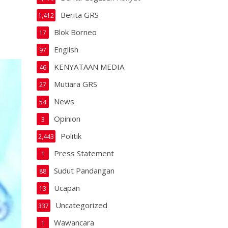
Berita GRS
1,412
Blok Borneo
17
English
97
KENYATAAN MEDIA
46
Mutiara GRS
27
News
54
Opinion
3
Politik
2,443
Press Statement
1
Sudut Pandangan
88
Ucapan
13
Uncategorized
337
Wawancara
1