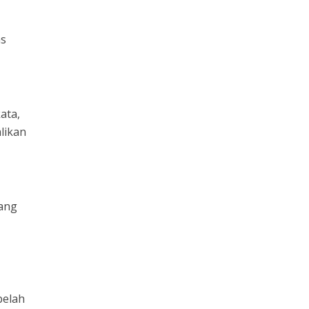
as
ata,
likan
yang
belah