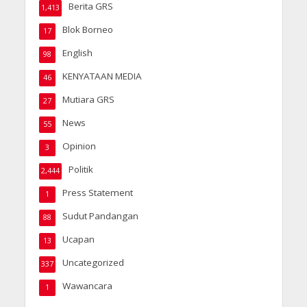
Berita GRS
1,413
Blok Borneo
17
English
98
KENYATAAN MEDIA
46
Mutiara GRS
27
News
55
Opinion
3
Politik
2,444
Press Statement
1
Sudut Pandangan
88
Ucapan
13
Uncategorized
337
Wawancara
1