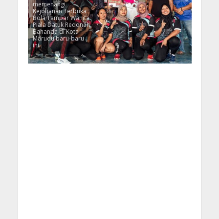
memenangi
Kejohanan Terbuka
Bola Tampar Wanita
Piala Datuk Redonah
Bahanda di Kota
Marudu baru-baru
ini.