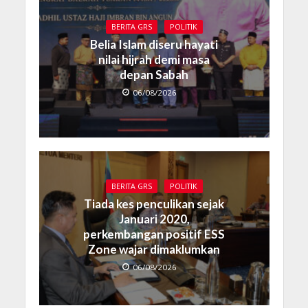
BERITA GRS
POLITIK
Belia Islam diseru hayati
nilai hijrah demi masa
depan Sabah
06/08/2026
BERITA GRS
POLITIK
Tiada kes penculikan sejak
Januari 2020,
perkembangan positif ESS
Zone wajar dimaklumkan
06/08/2026