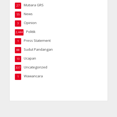
Mutiara GRS
27
News
55
Opinion
3
Politik
2,444
Press Statement
1
Sudut Pandangan
88
Ucapan
13
Uncategorized
337
Wawancara
1