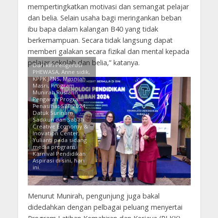
mempertingkatkan motivasi dan semangat pelajar
dan belia. Selain usaha bagi meringankan beban
ibu bapa dalam kalangan B40 yang tidak
berkemampuan. Secara tidak langsung dapat
memberi galakan secara fizikal dan mental kepada
pelajar sekolah dan belia,” katanya.
Dari kiri Pengerusi
PHEWASA, Anne sidik,
KPPK JPNS, Masniah
Masri, Program
Munirah Ruslann
Pengarah Program
Penasihat SET 2024,
Datuk Surinam
Sadikun dan Sabah
Creative Economy &
Inovation Center,
Yulianti pada sidang
media program
Karnival Pendidikan
Aspirasi di sini, hari
ini.
Menurut Munirah, pengunjung juga bakal
didedahkan dengan pelbagai peluang menyertai