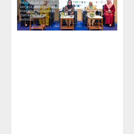
pendidikan dan
kerjaya, serta pilihan
mengikut keutamaan
dan kesesuaian
individu.