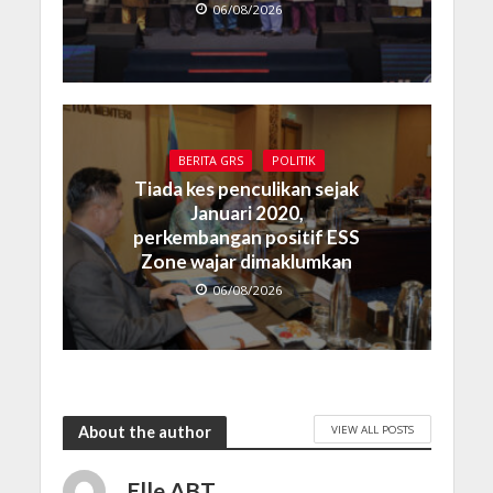
06/08/2026
BERITA GRS
POLITIK
Tiada kes penculikan sejak
Januari 2020,
perkembangan positif ESS
Zone wajar dimaklumkan
06/08/2026
VIEW ALL POSTS
About the author
Elle ABT