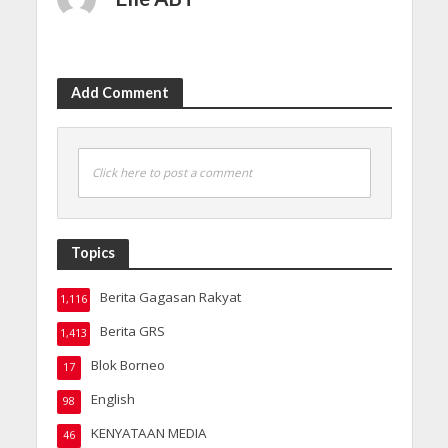
Add Comment
Click here to post a comment
Topics
Berita Gagasan Rakyat
1,116
Berita GRS
1,413
Blok Borneo
17
English
98
KENYATAAN MEDIA
46