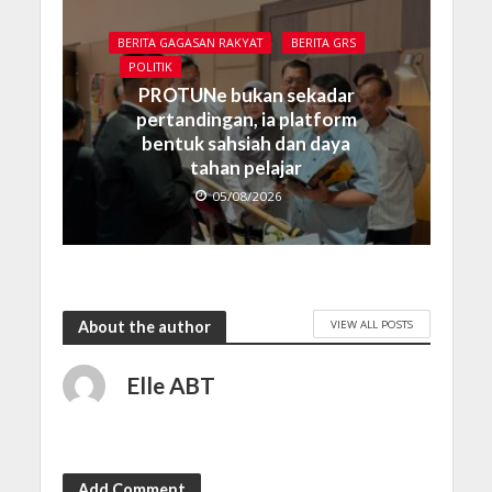
BERITA GAGASAN RAKYAT
BERITA GRS
POLITIK
PROTUNe bukan sekadar
pertandingan, ia platform
bentuk sahsiah dan daya
tahan pelajar
05/08/2026
VIEW ALL POSTS
About the author
Elle ABT
Add Comment