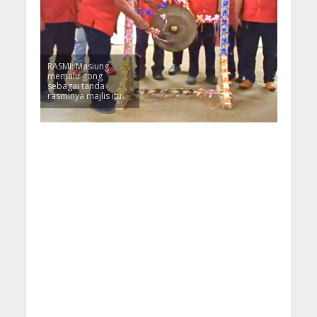
RASMI: Masiung
memalu gong
sebagai tanda
rasminya majlis itu.