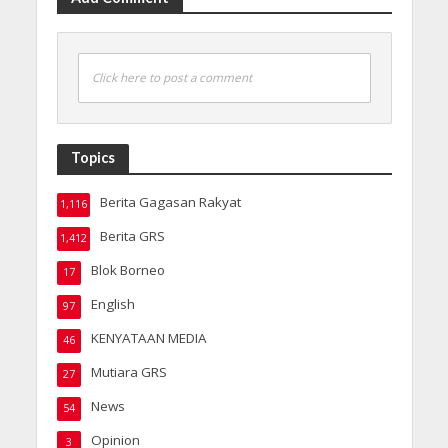
Click here to post a comment
Topics
Berita Gagasan Rakyat
1,116
Berita GRS
1,412
Blok Borneo
17
English
97
KENYATAAN MEDIA
46
Mutiara GRS
27
News
54
Opinion
3