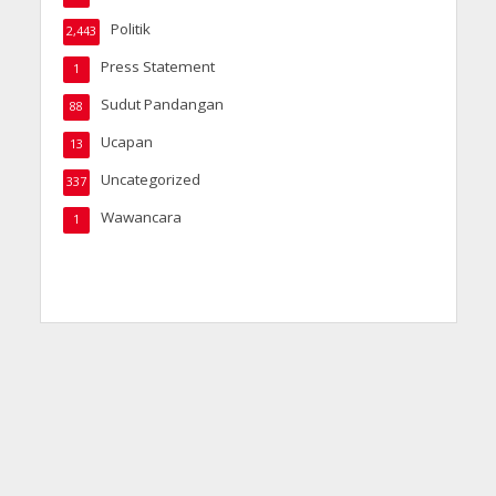
Politik
2,443
Press Statement
1
Sudut Pandangan
88
Ucapan
13
Uncategorized
337
Wawancara
1