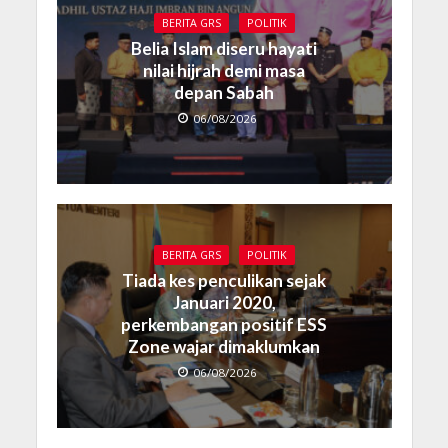
BERITA GRS
POLITIK
Belia Islam diseru hayati
nilai hijrah demi masa
depan Sabah
06/08/2026
BERITA GRS
POLITIK
Tiada kes penculikan sejak
Januari 2020,
perkembangan positif ESS
Zone wajar dimaklumkan
06/08/2026