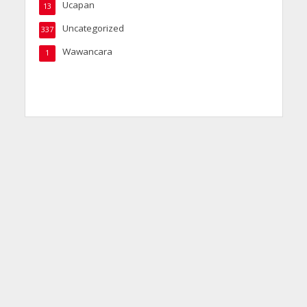
Ucapan
13
Uncategorized
337
Wawancara
1