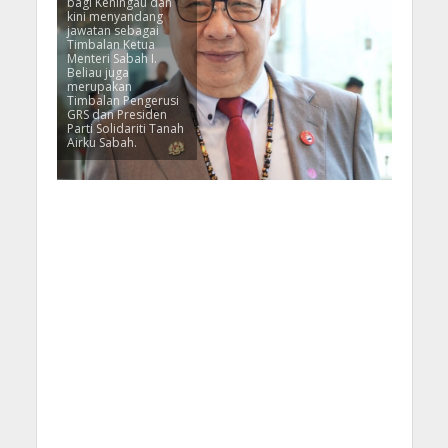
bagi Keningau dan
kini menyandang
jawatan sebagai
Timbalan Ketua
Menteri Sabah I.
Beliau juga
merupakan
Timbalan Pengerusi
GRS dan Presiden
Parti Solidariti Tanah
Airku Sabah.