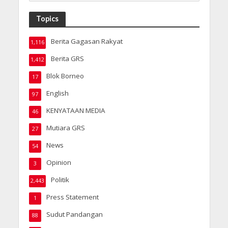
Topics
Berita Gagasan Rakyat
1,116
Berita GRS
1,412
Blok Borneo
17
English
97
KENYATAAN MEDIA
46
Mutiara GRS
27
News
54
Opinion
3
Politik
2,443
Press Statement
1
Sudut Pandangan
88