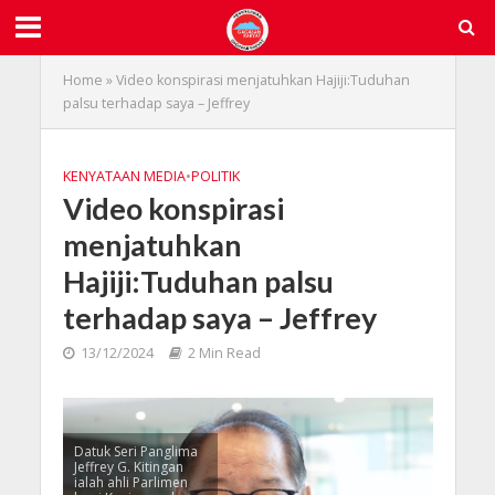
Home
»
Video konspirasi menjatuhkan Hajiji:Tuduhan
palsu terhadap saya – Jeffrey
KENYATAAN MEDIA
•
POLITIK
Video konspirasi
menjatuhkan
Hajiji:Tuduhan palsu
terhadap saya – Jeffrey
13/12/2024
2 Min Read
Datuk Seri Panglima
Jeffrey G. Kitingan
ialah ahli Parlimen