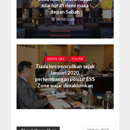
nilai hijrah demi masa
depan Sabah
06/08/2026
BERITA GRS
POLITIK
Tiada kes penculikan sejak
Januari 2020,
perkembangan positif ESS
Zone wajar dimaklumkan
06/08/2026
VIEW ALL POSTS