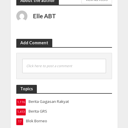
About the author
Elle ABT
Add Comment
Click here to post a comment
Topics
Berita Gagasan Rakyat
1,116
Berita GRS
1,413
Blok Borneo
17