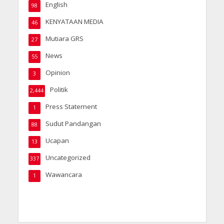
English
98
KENYATAAN MEDIA
46
Mutiara GRS
27
News
55
Opinion
3
Politik
2,444
Press Statement
1
Sudut Pandangan
88
Ucapan
13
Uncategorized
337
Wawancara
1