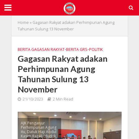
Home
»
Gagasan Rakyat adakan Perhimpunan Agung
Tahunan Sulung 13 November
BERITA GAGASAN RAKYAT
•
BERITA GRS
•
POLITIK
Gagasan Rakyat adakan
Perhimpunan Agung
Tahunan Sulung 13
November
21/10/2023
2 Min Read
AJK Penganjur
Perhimpunan Agung
itu, Datuk Haji Abdul
Kasim Razali (duduk,