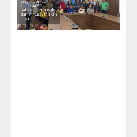
tengah)berkata,
kesemua 74
bahagian termasuk
dari WP Labuan akan
hadir.