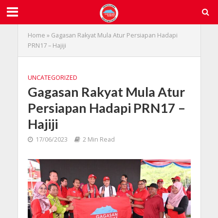
Home
»
Gagasan Rakyat Mula Atur Persiapan Hadapi
PRN17 – Hajiji
UNCATEGORIZED
Gagasan Rakyat Mula Atur
Persiapan Hadapi PRN17 –
Hajiji
17/06/2023
2 Min Read