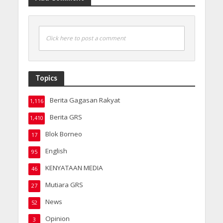
Click here to post a comment
Topics
Berita Gagasan Rakyat
1,116
Berita GRS
1,410
Blok Borneo
17
English
95
KENYATAAN MEDIA
46
Mutiara GRS
27
News
52
Opinion
3