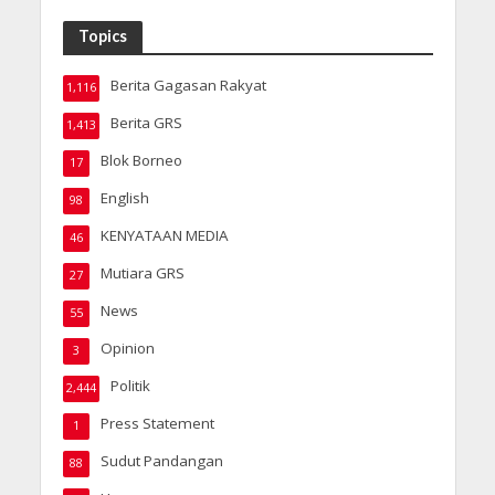
Topics
Berita Gagasan Rakyat
1,116
Berita GRS
1,413
Blok Borneo
17
English
98
KENYATAAN MEDIA
46
Mutiara GRS
27
News
55
Opinion
3
Politik
2,444
Press Statement
1
Sudut Pandangan
88