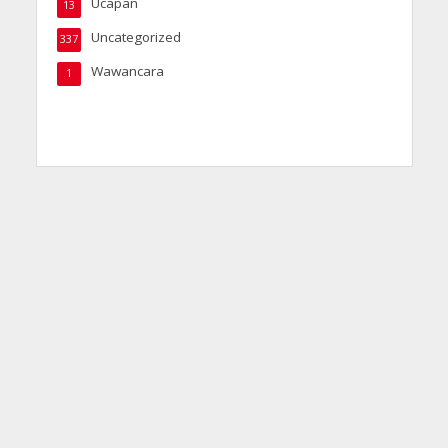
Ucapan
13
Uncategorized
337
Wawancara
1