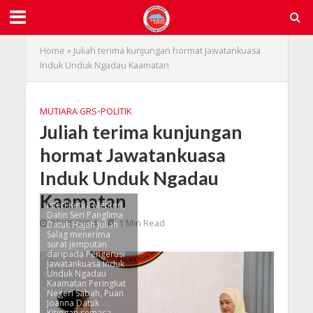
Home
»
Juliah terima kunjungan hormat Jawatankuasa
Induk Unduk Ngadau Kaamatan
MUTIARA GRS
•
POLITIK
Juliah terima kunjungan
hormat Jawatankuasa
Induk Unduk Ngadau
Kaamatan
Isteri Ketua Menteri,
Datin Seri Panglima
23/05/2024
1 Min Read
Datuk Hajah Juliah
Salag menerima
surat jemputan
daripada Pengerusi
Jawatankuasa Induk
Unduk Ngadau
Kaamatan Peringkat
Negeri Sabah, Puan
Joanna Datuk
Kitingan semasa