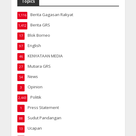
Topics
Berita Gagasan Rakyat
1,116
Berita GRS
1,412
Blok Borneo
17
English
97
KENYATAAN MEDIA
46
Mutiara GRS
27
News
54
Opinion
3
Politik
2,443
Press Statement
1
Sudut Pandangan
88
Ucapan
13