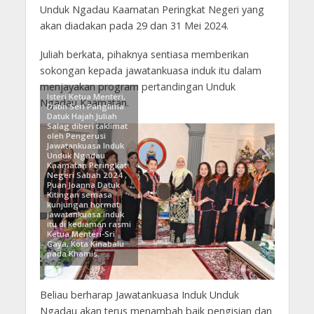
Unduk Ngadau Kaamatan Peringkat Negeri yang
akan diadakan pada 29 dan 31 Mei 2024.
Juliah berkata, pihaknya sentiasa memberikan
sokongan kepada jawatankuasa induk itu dalam
menjayakan program pertandingan Unduk
Isteri Ketua Menteri,
Ngadau Kaamatan.
Datin Seri Panglima
Datuk Hajah Juliah
Salag diberi taklimat
oleh Pengerusi
Jawatankuasa Induk
Unduk Ngadau
Kaamatan Peringkat
Negeri Sabah 2024 ,
Puan Joanna Datuk
Kitingan semasa
kunjungan hormat
jawatankuasa induk
itu di kediaman rasmi
Ketua Menteri-Sri
Gaya, Kota Kinabalu
pada Khamis.
Beliau berharap Jawatankuasa Induk Unduk
Ngadau akan terus menambah baik pengisian dan