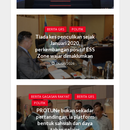
BERITA GRS
POLITIK
Tiada kes penculikan sejak
Januari 2020,
perkembangan positif ESS
Zone wajar dimaklumkan
06/08/2026
BERITA GAGASAN RAKYAT
BERITA GRS
POLITIK
PROTUNe bukan sekadar
pertandingan, ia platform
bentuk sahsiah dan daya
tahan pelajar