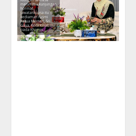
menerima kunjungan
hormat
jawatankuasa itu di
kediaman rasmi
Ketua Menteri, Sri
Gaya, Kota Kinabalu
pada Khamis.