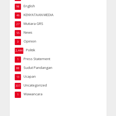
English
98
KENYATAAN MEDIA
46
Mutiara GRS
27
News
55
Opinion
3
Politik
2,444
Press Statement
1
Sudut Pandangan
88
Ucapan
13
Uncategorized
337
Wawancara
1