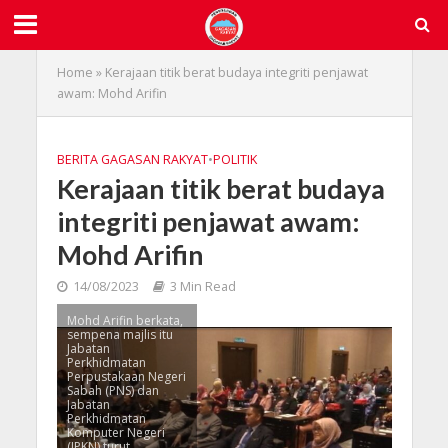
Home
»
Kerajaan titik berat budaya integriti penjawat
awam: Mohd Arifin
BERITA GAGASAN RAKYAT
•
POLITIK
Kerajaan titik berat budaya
integriti penjawat awam:
Mohd Arifin
14/08/2023
3 Min Read
Mohd Arifin berkata,
sempena majlis itu
Jabatan
Perkhidmatan
Perpustakaan Negeri
Sabah (PNS) dan
Jabatan
Perkhidmatan
Komputer Negeri
(JPKN) turut