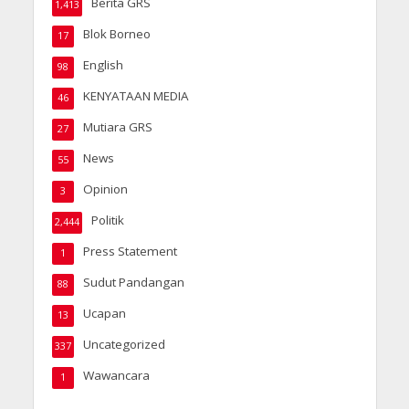
Berita GRS
1,413
Blok Borneo
17
English
98
KENYATAAN MEDIA
46
Mutiara GRS
27
News
55
Opinion
3
Politik
2,444
Press Statement
1
Sudut Pandangan
88
Ucapan
13
Uncategorized
337
Wawancara
1