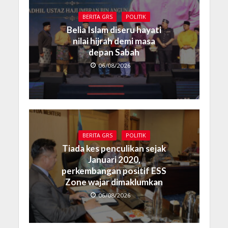
BERITA GRS
POLITIK
Belia Islam diseru hayati
nilai hijrah demi masa
depan Sabah
06/08/2026
BERITA GRS
POLITIK
Tiada kes penculikan sejak
Januari 2020,
perkembangan positif ESS
Zone wajar dimaklumkan
06/08/2026