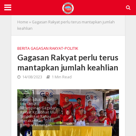
Home
»
Gagasan Rakyat perlu terus mantapkan jumlah
keahlian
BERITA GAGASAN RAKYAT
•
POLITIK
Gagasan Rakyat perlu terus
mantapkan jumlah keahlian
14/08/2023
1 Min Read
Faimin (dua, kanan)
bersama
kepimpinan Gagasan
Rakyat Kg. Lohan Ulu
Simpangan Ranau
merakamkan
gambar kenangan.