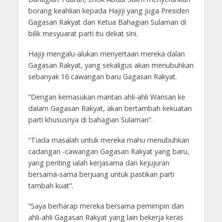
borang keahlian kepada Hajiji yang juga Presiden
Gagasan Rakyat dan Ketua Bahagian Sulaman di
bilik mesyuarat parti itu dekat sini.
Hajiji mengalu-alukan menyertaan mereka dalan
Gagasan Rakyat, yang sekaligus akan menubuhkan
sebanyak 16 cawangan baru Gagasan Rakyat.
“Dengan kemasukan mantan ahli-ahli Warisan ke
dalam Gagasan Rakyat, akan bertambah kekuatan
parti khususnya di bahagian Sulaman”.
“Tiada masalah untuk mereka mahu menubuhkan
cadangan -cawangan Gagasan Rakyat yang baru,
yang penting ialah kerjasama dan kejujuran
bersama-sama berjuang untuk pastikan parti
tambah kuat”.
“Saya berharap mereka bersama pemimpin dan
ahli-ahli Gagasan Rakyat yang lain bekerja keras