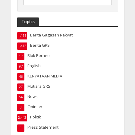
Topics
Berita Gagasan Rakyat
1,116
Berita GRS
1,412
Blok Borneo
17
English
97
KENYATAAN MEDIA
46
Mutiara GRS
27
News
54
Opinion
3
Politik
2,443
Press Statement
1