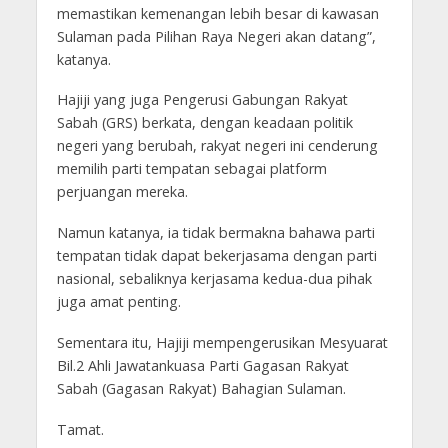
memastikan kemenangan lebih besar di kawasan
Sulaman pada Pilihan Raya Negeri akan datang”,
katanya.
Hajiji yang juga Pengerusi Gabungan Rakyat
Sabah (GRS) berkata, dengan keadaan politik
negeri yang berubah, rakyat negeri ini cenderung
memilih parti tempatan sebagai platform
perjuangan mereka.
Namun katanya, ia tidak bermakna bahawa parti
tempatan tidak dapat bekerjasama dengan parti
nasional, sebaliknya kerjasama kedua-dua pihak
juga amat penting.
Sementara itu, Hajiji mempengerusikan Mesyuarat
Bil.2 Ahli Jawatankuasa Parti Gagasan Rakyat
Sabah (Gagasan Rakyat) Bahagian Sulaman.
Tamat.