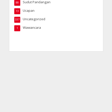
Sudut Pandangan
88
Ucapan
13
Uncategorized
337
Wawancara
1