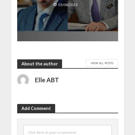
03/08/2023
VIEW ALL POSTS
About the author
Elle ABT
Add Comment
Click here to post a comment