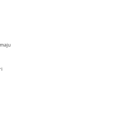
 maju
ri