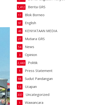
Berita GRS
1,412
Blok Borneo
17
English
97
KENYATAAN MEDIA
46
Mutiara GRS
27
News
54
Opinion
3
Politik
2,443
Press Statement
1
Sudut Pandangan
88
Ucapan
13
Uncategorized
337
Wawancara
1