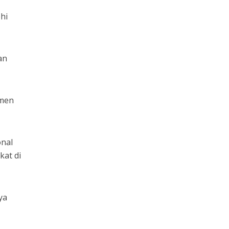
hi
an
emen
onal
at di
ya