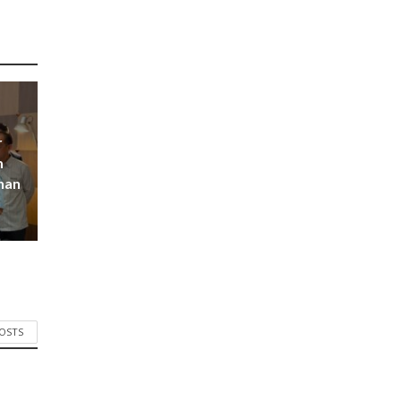
r
m
han
POSTS