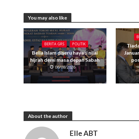
You may also like
B
BERITA GRS
POLITIK
Tiada
Belia Islam diseru hayati nilai
Janua
hijrah demi masa depan Sabah
pos
06/08/2026
About the author
Elle ABT