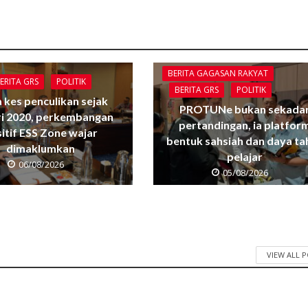
BERITA GAGASAN RAKYAT
ERITA GRS
POLITIK
BERITA GRS
POLITIK
 kes penculikan sejak
PROTUNe bukan sekada
ri 2020, perkembangan
pertandingan, ia platfor
itif ESS Zone wajar
bentuk sahsiah dan daya ta
dimaklumkan
pelajar
06/08/2026
05/08/2026
VIEW ALL 