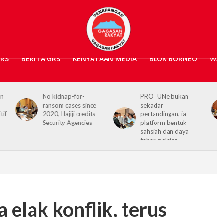
GRS
BERITA GRS
KENYATAAN MEDIA
BLOK BORNEO
W
PROTUNe bukan
Hajiji receives UK High
sekadar
Commissioner,
pertandingan, ia
reaffirms enduring
platform bentuk
Sabah–UK ties
sahsiah dan daya
tahan pelajar
 elak konflik, terus