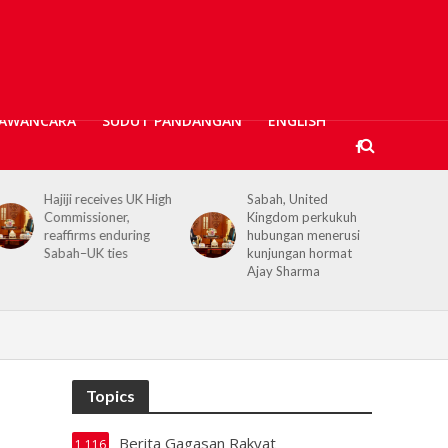
AWANCARA
SUDUT PANDANGAN
ENGLISH
Sabah, United
Kerajaan Negeri
Kingdom perkukuh
prihatin, 362 mangsa
hubungan menerusi
banjir Tawau terima
kunjungan hormat
bantuan kewangan
Ajay Sharma
Topics
Berita Gagasan Rakyat
1,116