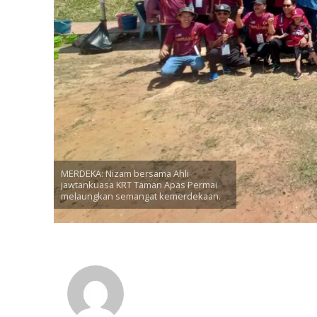
MERDEKA: Nizam bersama Ahli
jawtankuasa KRT Taman Apas Permai
melaungkan semangat kemerdekaan.