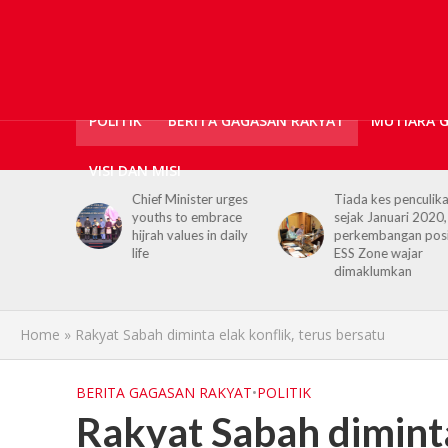
POLITIK
BERITA GAGASAN RAKYAT
MUTIARA 
VISI DAN MISI
er urges
Tiada kes penculikan
No kidnap-for-
embrace
sejak Januari 2020,
ransom cases since
 in daily
perkembangan positif
2020, Hajiji credits
ESS Zone wajar
Security Agencies
dimaklumkan
Home
»
Rakyat Sabah diminta elak konflik, terus bersatu
BERITA GAGASAN RAKYAT
•
POLITIK
Rakyat Sabah diminta