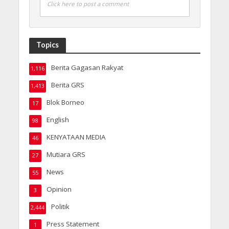
Click here to post a comment
Topics
Berita Gagasan Rakyat
1,116
Berita GRS
1,413
Blok Borneo
17
English
98
KENYATAAN MEDIA
46
Mutiara GRS
27
News
55
Opinion
3
Politik
2,444
Press Statement
1