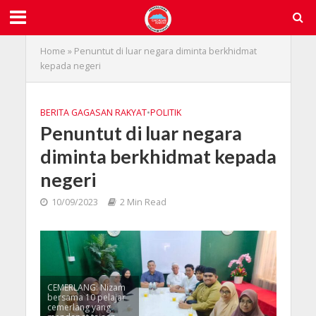
Home
»
Penuntut di luar negara diminta berkhidmat
kepada negeri
BERITA GAGASAN RAKYAT
•
POLITIK
Penuntut di luar negara
diminta berkhidmat kepada
negeri
10/09/2023
2 Min Read
CEMERLANG: Nizam
bersama 10 pelajar
cemerlang yang