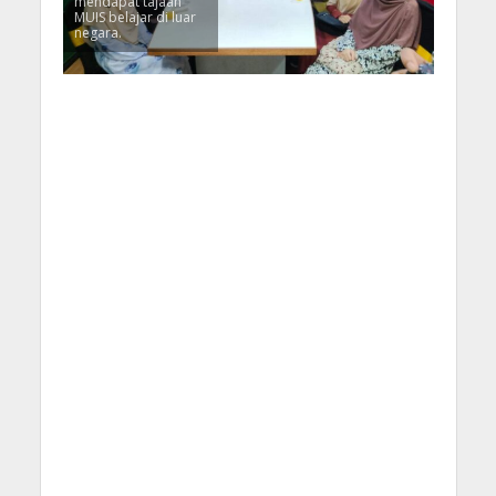
mendapat tajaan
MUIS belajar di luar
negara.