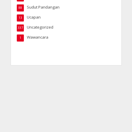
Sudut Pandangan
88
Ucapan
13
Uncategorized
337
Wawancara
1