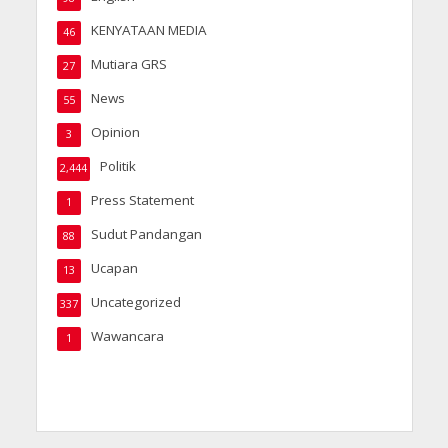
KENYATAAN MEDIA
46
Mutiara GRS
27
News
55
Opinion
3
Politik
2,444
Press Statement
1
Sudut Pandangan
88
Ucapan
13
Uncategorized
337
Wawancara
1