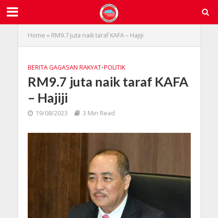
Home
»
RM9.7 juta naik taraf KAFA – Hajiji
BERITA GAGASAN RAKYAT
•
POLITIK
RM9.7 juta naik taraf KAFA
– Hajiji
19/08/2023
3 Min Read