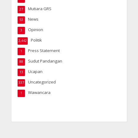
Mutiara GRS
27
News
53
Opinion
3
Politik
2,442
Press Statement
1
Sudut Pandangan
88
Ucapan
13
Uncategorized
337
Wawancara
1