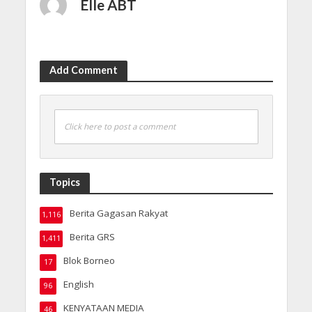
Elle ABT
Add Comment
Click here to post a comment
Topics
Berita Gagasan Rakyat
1,116
Berita GRS
1,411
Blok Borneo
17
English
96
KENYATAAN MEDIA
46