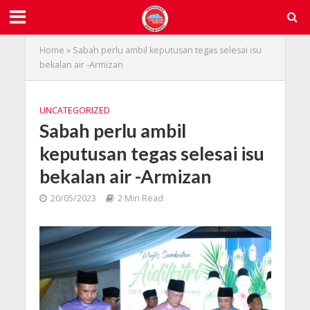
Home
»
Sabah perlu ambil keputusan tegas selesai isu
bekalan air -Armizan
UNCATEGORIZED
Sabah perlu ambil
keputusan tegas selesai isu
bekalan air -Armizan
20/05/2023
2 Min Read