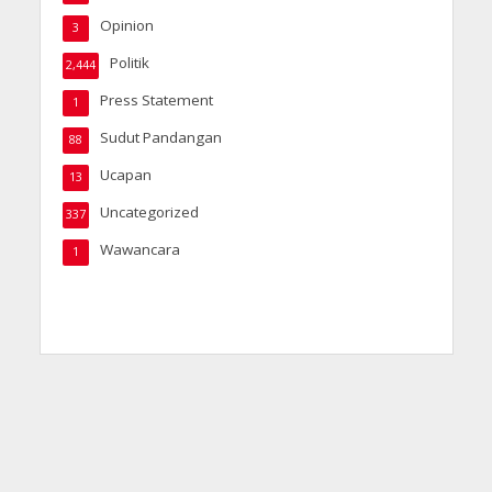
Opinion
3
Politik
2,444
Press Statement
1
Sudut Pandangan
88
Ucapan
13
Uncategorized
337
Wawancara
1