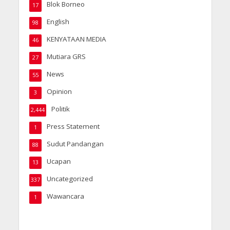
Blok Borneo
17
English
98
KENYATAAN MEDIA
46
Mutiara GRS
27
News
55
Opinion
3
Politik
2,444
Press Statement
1
Sudut Pandangan
88
Ucapan
13
Uncategorized
337
Wawancara
1