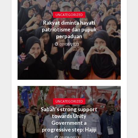
UNCATEGORIZED
Rakyat diminta hayati
patriotisme dan pupuk
perpaduan
07/08/2023
UNCATEGORIZED
Sabah’s strong support
towards Unity
Government a
progressive step: Hajiji
03/08/2023