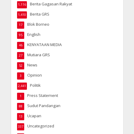
Berita Gagasan Rakyat
1,116
Berita GRS
1,410
Blok Borneo
17
English
95
KENYATAAN MEDIA
46
Mutiara GRS
27
News
52
Opinion
3
Politik
2,441
Press Statement
1
Sudut Pandangan
88
Ucapan
13
Uncategorized
337