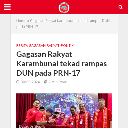
Home
»
Gagasan Rakyat Karambunai tekad rampas DUN
pada PRN-17
BERITA GAGASAN RAKYAT
•
POLITIK
Gagasan Rakyat
Karambunai tekad rampas
DUN pada PRN-17
30/09/2024
2 Min Read
Datuk Dr Stephen