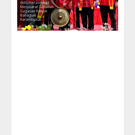
(kiri) merasmikan
Mesyuarat Tahunan
Gagasan Rakyat
Bahagian
Karambunai.