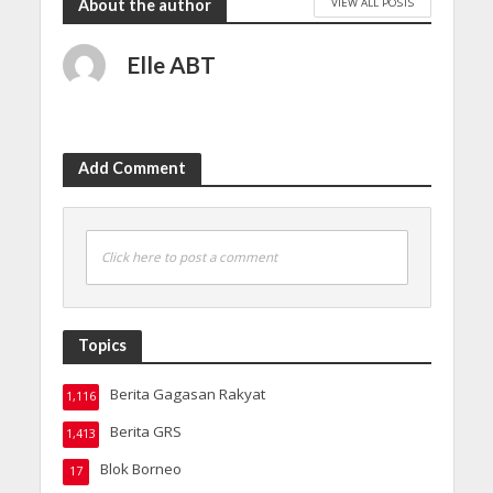
VIEW ALL POSTS
About the author
Elle ABT
Add Comment
Click here to post a comment
Topics
Berita Gagasan Rakyat
1,116
Berita GRS
1,413
Blok Borneo
17