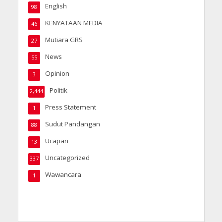
English
98
KENYATAAN MEDIA
46
Mutiara GRS
27
News
55
Opinion
3
Politik
2,444
Press Statement
1
Sudut Pandangan
88
Ucapan
13
Uncategorized
337
Wawancara
1