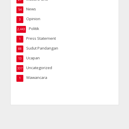
News
54
Opinion
3
Politik
2,443
Press Statement
1
Sudut Pandangan
88
Ucapan
13
Uncategorized
337
Wawancara
1