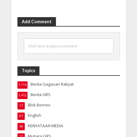
Add Comment
Click here to post a comment
Topics
Berita Gagasan Rakyat
1,116
Berita GRS
1,412
Blok Borneo
17
English
97
KENYATAAN MEDIA
46
Mutiara GRS
27