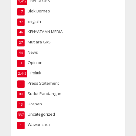
Berita GRS
1,412
Blok Borneo
17
English
97
KENYATAAN MEDIA
46
Mutiara GRS
27
News
54
Opinion
3
Politik
2,443
Press Statement
1
Sudut Pandangan
88
Ucapan
13
Uncategorized
337
Wawancara
1