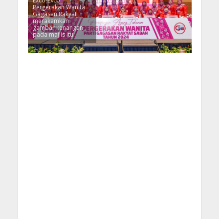
Exco-Exco
Pergerakan Wanita
Gagasan Rakyat
merakamkan
gambar kenangan
pada majlis itu.