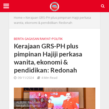
Home
»
Kerajaan GRS-PH plus pimpinan Hajiji perkasa
wanita, ekonomi & pendidikan: Redonah
BERITA GAGASAN RAKYAT
•
POLITIK
Kerajaan GRS-PH plus
pimpinan Hajiji perkasa
wanita, ekonomi &
pendidikan: Redonah
09/11/2024
4 Min Read
ALBUM: Redonah (
tengah) bersama