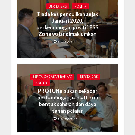
BERITA GRS
POLITIK
Tiada kes penculikan sejak
Januari 2020,
perkembangan positif ESS
Zone wajar dimaklumkan
06/08/2026
BERITA GAGASAN RAKYAT
BERITA GRS
POLITIK
PROTUNe bukan sekadar
pertandingan, ia platform
bentuk sahsiah dan daya
tahan pelajar
05/08/2026