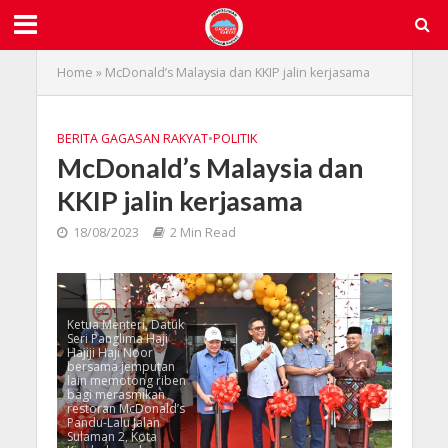
Home
»
McDonald’s Malaysia dan KKIP jalin kerjasama
BERITA GAGASAN RAKYAT
•
POLITIK
McDonald’s Malaysia dan
KKIP jalin kerjasama
18/08/2023
2 Min Read
Ketua Menteri, Datuk
Seri Panglima Haji
Hajiji Haji Noor
bersama jemputan
lain memotong riben
bagi merasmikan
restoran McDonald’s
Pandu-Lalu Jalan
Sulaman 2, Kota