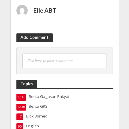
Elle ABT
Add Comment
Click here to post a comment
Topics
Berita Gagasan Rakyat
1,116
Berita GRS
1,410
Blok Borneo
17
English
95