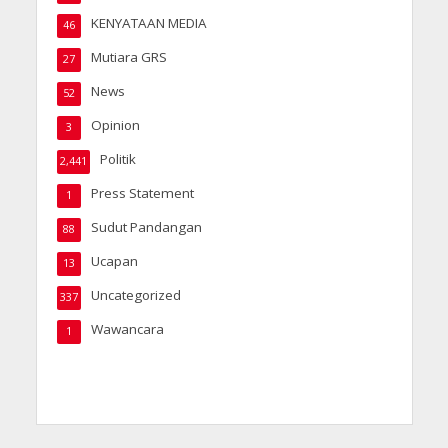
KENYATAAN MEDIA
46
Mutiara GRS
27
News
52
Opinion
3
Politik
2,441
Press Statement
1
Sudut Pandangan
88
Ucapan
13
Uncategorized
337
Wawancara
1