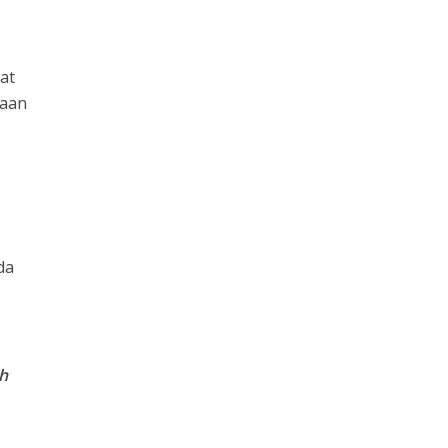
at
jaan
da
eh