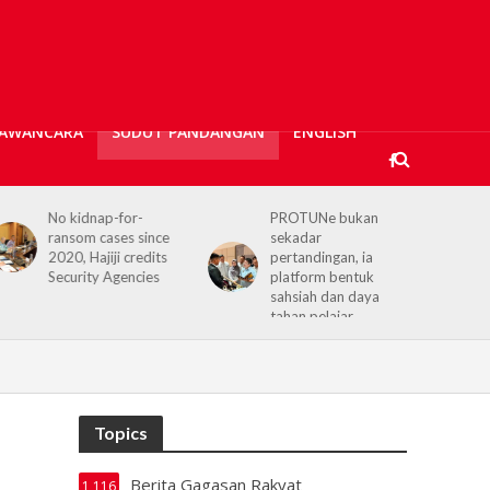
AWANCARA
SUDUT PANDANGAN
ENGLISH
PROTUNe bukan
Hajiji receives UK High
sekadar
Commissioner,
pertandingan, ia
reaffirms enduring
platform bentuk
Sabah–UK ties
sahsiah dan daya
tahan pelajar
Topics
Berita Gagasan Rakyat
1,116