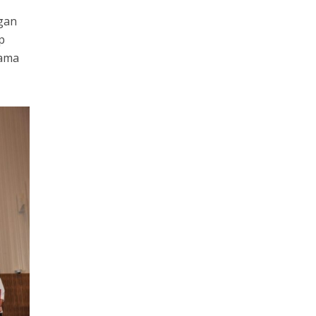
gan
p
sama