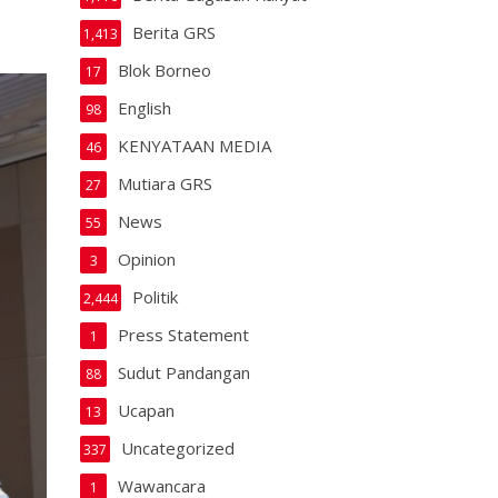
Berita GRS
1,413
Blok Borneo
17
English
98
KENYATAAN MEDIA
46
Mutiara GRS
27
News
55
Opinion
3
Politik
2,444
Press Statement
1
Sudut Pandangan
88
Ucapan
13
Uncategorized
337
Wawancara
1