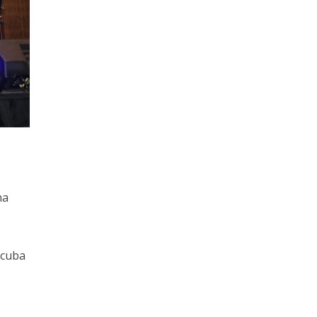
na
 cuba