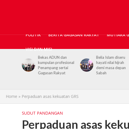
POLITIK
BERITA GAGASAN RAKYAT
MUTIARA 
VISI DAN MISI
N dan
Belia Islam diseru
Chief Minister urge
ofesional
hayati nilai hijrah
youths to embrace
sertai
demi masa depan
hijrah values in dail
kyat
Sabah
life
Home
»
Perpaduan asas kekuatan GRS
SUDUT PANDANGAN
Perpaduan asas kek