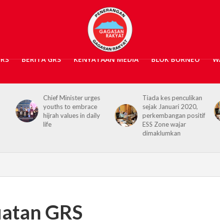
GRS
BERITA GRS
KENYATAAN MEDIA
BLOK BORNEO
W
s
Tiada kes penculikan
No kidnap-for-
sejak Januari 2020,
ransom cases since
y
perkembangan positif
2020, Hajiji credits
ESS Zone wajar
Security Agencies
dimaklumkan
uatan GRS