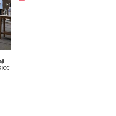
ji
 SICC