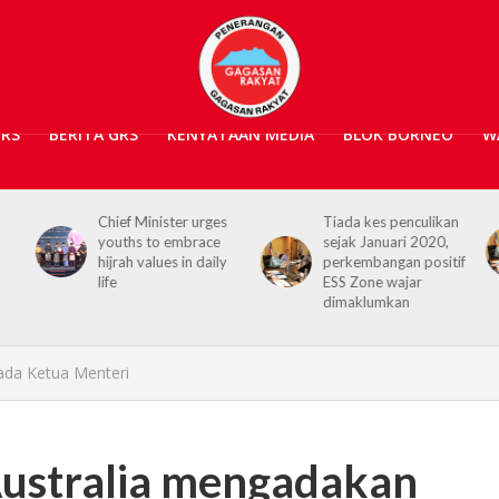
GRS
BERITA GRS
KENYATAAN MEDIA
BLOK BORNEO
W
Chief Minister urges
Tiada kes penculikan
youths to embrace
sejak Januari 2020,
hijrah values in daily
perkembangan positif
life
ESS Zone wajar
dimaklumkan
ada Ketua Menteri
Australia mengadakan