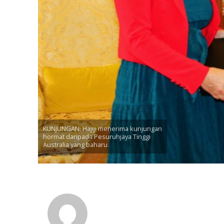
KUNJUNGAN: Hajiji menerima kunjungan
hormat daripada Pesuruhjaya Tinggi
Australia yang baharu.