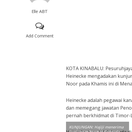
Elle ABT
Add Comment
KOTA KINABALU: Pesuruhjaya 
Heinecke mengadakan kunjung
Noor pada Khamis ini di Mena
Heinecke adalah pegawai kan
dan memegang jawatan Penolo
pernah berkhidmat di Timor-
KUNJUNGAN: Hajiji menerima
Heinecke juga telah berada d
kunjungan hormat daripada