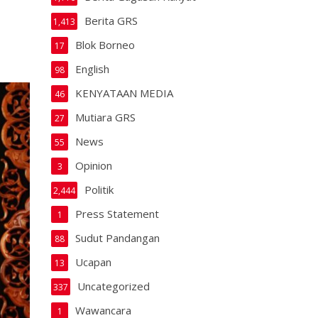
Berita GRS
1,413
Blok Borneo
17
English
98
KENYATAAN MEDIA
46
Mutiara GRS
27
News
55
Opinion
3
Politik
2,444
Press Statement
1
Sudut Pandangan
88
Ucapan
13
Uncategorized
337
Wawancara
1