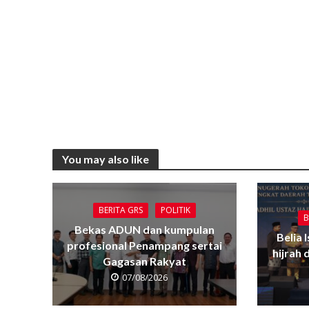
You may also like
BERITA GRS
POLITIK
B
Bekas ADUN dan kumpulan
Belia 
profesional Penampang sertai
hijrah
Gagasan Rakyat
07/08/2026