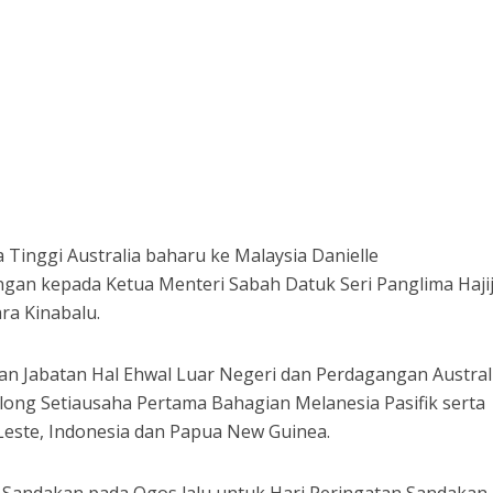
Tinggi Australia baharu ke Malaysia Danielle
an kepada Ketua Menteri Sabah Datuk Seri Panglima Hajiji
ra Kinabalu.
an Jabatan Hal Ehwal Luar Negeri dan Perdagangan Austral
ng Setiausaha Pertama Bahagian Melanesia Pasifik serta
Leste, Indonesia dan Papua New Guinea.
i Sandakan pada Ogos lalu untuk Hari Peringatan Sandakan.