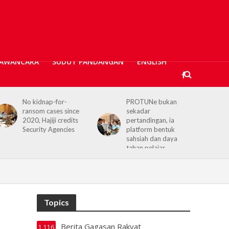
AWANCARA
SUDUT PANDANGAN
ENGLISH
No kidnap-for-
PROTUNe bukan
ransom cases since
sekadar
2020, Hajiji credits
pertandingan, ia
Security Agencies
platform bentuk
sahsiah dan daya
tahan pelajar
Topics
Berita Gagasan Rakyat
1,116