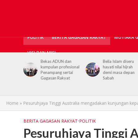
POLITIK
BERITA GAGASAN RAKYAT
MUTIARA 
VISI DAN MISI
ticians,
Bekas ADUN dan
Belia Islam diseru
ls
kumpulan profesional
hayati nilai hijrah
upport for
Penampang sertai
demi masa depan
h PGRS
Gagasan Rakyat
Sabah
Home
»
Pesuruhjaya Tinggi Australia mengadakan kunjungan kep
BERITA GAGASAN RAKYAT
•
POLITIK
Pesuruhjaya Tinggi 