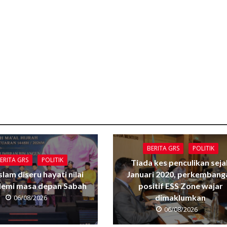
BERITA GRS
POLITIK
ERITA GRS
POLITIK
Tiada kes penculikan seja
Islam diseru hayati nilai
Januari 2020, perkembang
 demi masa depan Sabah
positif ESS Zone wajar
dimaklumkan
06/08/2026
06/08/2026