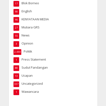
Blok Borneo
17
English
98
KENYATAAN MEDIA
46
Mutiara GRS
27
News
55
Opinion
3
Politik
2,444
Press Statement
1
Sudut Pandangan
88
Ucapan
13
Uncategorized
337
Wawancara
1