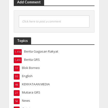
Add Comment
Click here to post a comment
Topics
Berita Gagasan Rakyat
1,116
Berita GRS
1,410
Blok Borneo
17
English
95
KENYATAAN MEDIA
46
Mutiara GRS
27
News
52