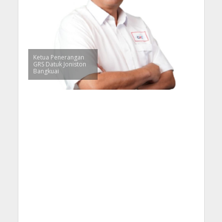
Ketua Penerangan
GRS Datuk Joniston
Bangkuai