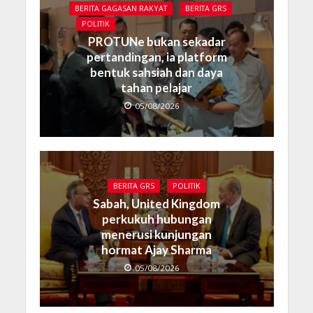
BERITA GAGASAN RAKYAT
BERITA GRS
POLITIK
PROTUNe bukan sekadar
pertandingan, ia platform
bentuk sahsiah dan daya
tahan pelajar
05/08/2026
BERITA GRS
POLITIK
Sabah, United Kingdom
perkukuh hubungan
menerusi kunjungan
hormat Ajay Sharma
05/08/2026