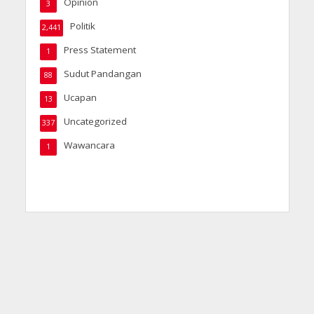
Opinion
3
Politik
2,441
Press Statement
1
Sudut Pandangan
88
Ucapan
13
Uncategorized
337
Wawancara
1