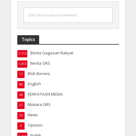
Click here to post a comment
Topics
Berita Gagasan Rakyat
1,116
Berita GRS
1,413
Blok Borneo
17
English
98
KENYATAAN MEDIA
46
Mutiara GRS
27
News
55
Opinion
3
Politik