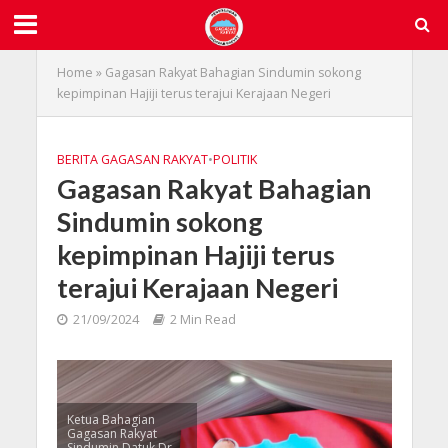
Home
»
Gagasan Rakyat Bahagian Sindumin sokong
kepimpinan Hajiji terus terajui Kerajaan Negeri
BERITA GAGASAN RAKYAT
•
POLITIK
Gagasan Rakyat Bahagian
Sindumin sokong
kepimpinan Hajiji terus
terajui Kerajaan Negeri
21/09/2024
2 Min Read
Ketua Bahagian
Gagasan Rakyat
Sindumin Datuk Dr