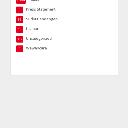
2,444
Press Statement
1
Sudut Pandangan
88
Ucapan
13
Uncategorized
337
Wawancara
1