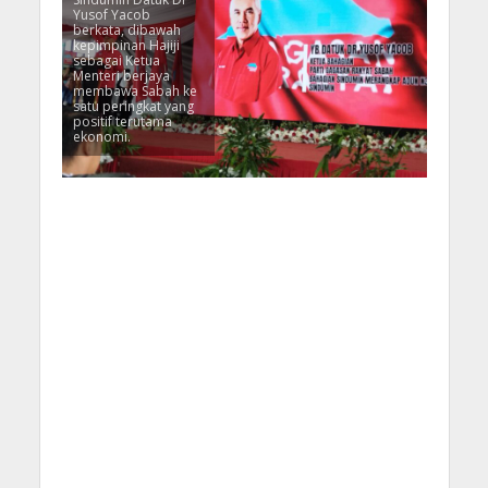
Yusof Yacob
berkata, dibawah
kepimpinan Hajiji
sebagai Ketua
Menteri berjaya
membawa Sabah ke
satu peringkat yang
positif terutama
ekonomi.