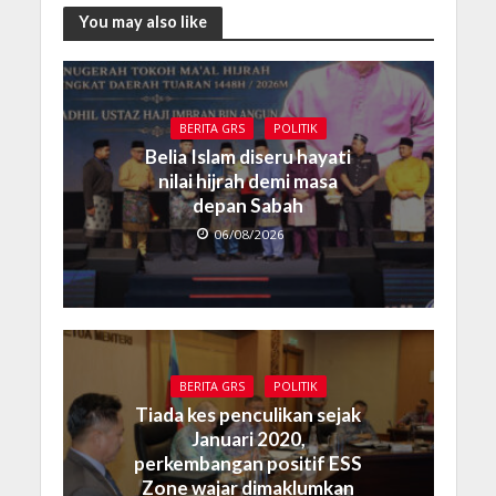
You may also like
BERITA GRS
POLITIK
Belia Islam diseru hayati
nilai hijrah demi masa
depan Sabah
06/08/2026
BERITA GRS
POLITIK
Tiada kes penculikan sejak
Januari 2020,
perkembangan positif ESS
Zone wajar dimaklumkan