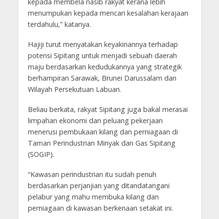
kepada membela nasib rakyat kerana lebih
menumpukan kepada mencari kesalahan kerajaan
terdahulu,” katanya.
Hajiji turut menyatakan keyakinannya terhadap
potensi Sipitang untuk menjadi sebuah daerah
maju berdasarkan kedudukannya yang strategik
berhampiran Sarawak, Brunei Darussalam dan
Wilayah Persekutuan Labuan.
Beliau berkata, rakyat Sipitang juga bakal merasai
limpahan ekonomi dan peluang pekerjaan
menerusi pembukaan kilang dan perniagaan di
Taman Perindustrian Minyak dan Gas Sipitang
(SOGIP).
“Kawasan perindustrian itu sudah penuh
berdasarkan perjanjian yang ditandatangani
pelabur yang mahu membuka kilang dan
perniagaan di kawasan berkenaan setakat ini.