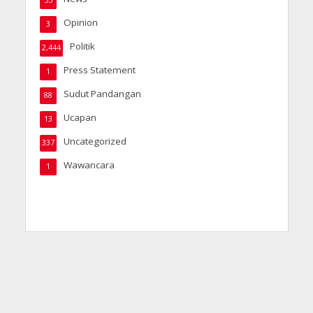
55
Opinion
3
Politik
2,444
Press Statement
1
Sudut Pandangan
88
Ucapan
13
Uncategorized
337
Wawancara
1