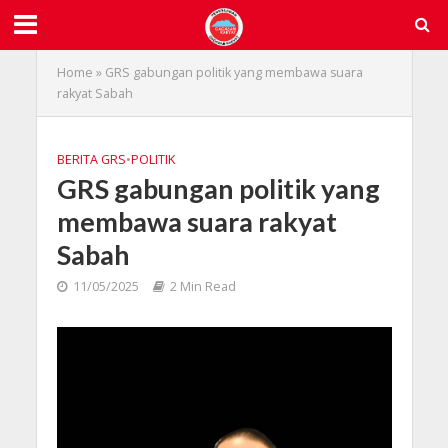
Home
»
GRS gabungan politik yang membawa suara
rakyat Sabah
BERITA GRS
•
POLITIK
GRS gabungan politik yang
membawa suara rakyat
Sabah
11/05/2025
2 Min Read