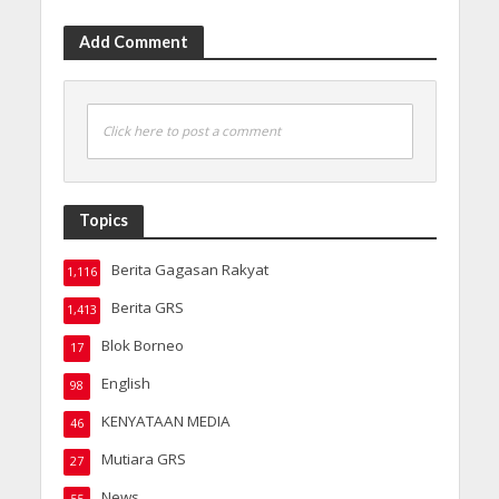
Add Comment
Click here to post a comment
Topics
Berita Gagasan Rakyat
1,116
Berita GRS
1,413
Blok Borneo
17
English
98
KENYATAAN MEDIA
46
Mutiara GRS
27
News