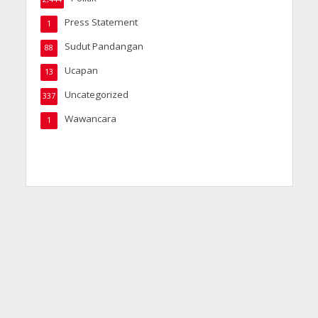
Press Statement
1
Sudut Pandangan
88
Ucapan
13
Uncategorized
337
Wawancara
1