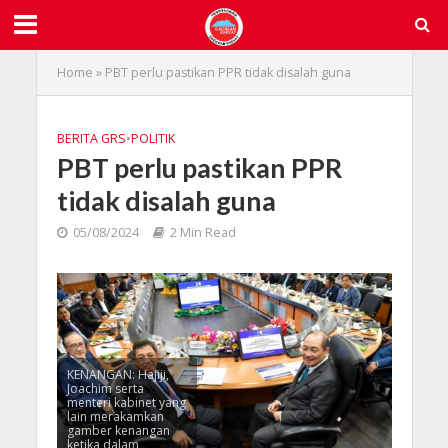
Home
»
PBT perlu pastikan PPR tidak disalah guna
BERITA GRS
•
POLITIK
PBT perlu pastikan PPR
tidak disalah guna
05/08/2024
2 Min Read
KENANGAN: Hajiji,
Joachim serta
menteri kabinet yang
lain merakamkan
gamber kenangan
ketika dalam