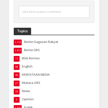
Click here to post a comment
Topics
Berita Gagasan Rakyat
1,116
Berita GRS
1,413
Blok Borneo
17
English
98
KENYATAAN MEDIA
46
Mutiara GRS
27
News
55
Opinion
3
Politik
2,444