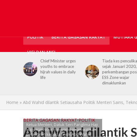
POLITIK
BERITA GAGASAN RAKYAT
MUTIARA 
VISI DAN MISI
diseru
Chief Minister urges
Tiada kes penculik
hijrah
youths to embrace
sejak Januari 2020,
depan
hijrah values in daily
perkembangan posi
life
ESS Zone wajar
dimaklumkan
Home
»
Abd Wahid dilantik Setiausaha Politik Menteri Sains, Tekn
BERITA GAGASAN RAKYAT
•
POLITIK
Ketua Menteri, Datuk Seri Panglima Haji
Abd Wahid dilantik S
Hajiji Haji Noor menyampaikan watikah
pelantikan kepada Encik Abd Wahid