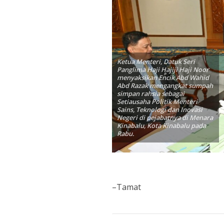
Ketua Menteri, Datuk Seri
Panglima Haji Hajiji Haji Noor
menyaksikan Encik Abd Wahid
Abd Razak mengangkat sumpah
simpan rahsia sebagai
Setiausaha Politik Menteri
Sains, Teknologi dan Inovasi
Negeri di pejabatnya di Menara
Kinabalu, Kota Kinabalu pada
Rabu.
–Tamat