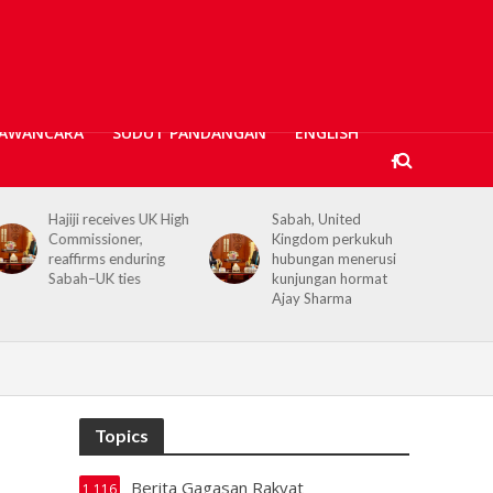
AWANCARA
SUDUT PANDANGAN
ENGLISH
Hajiji receives UK High
Sabah, United
Commissioner,
Kingdom perkukuh
reaffirms enduring
hubungan menerusi
Sabah–UK ties
kunjungan hormat
Ajay Sharma
Topics
Berita Gagasan Rakyat
1,116