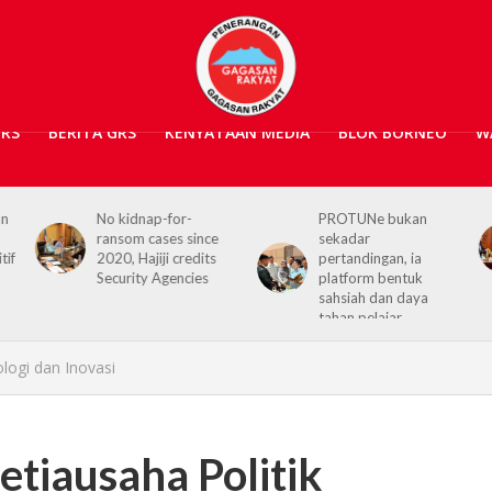
GRS
BERITA GRS
KENYATAAN MEDIA
BLOK BORNEO
W
an
No kidnap-for-
PROTUNe bukan
ransom cases since
sekadar
tif
2020, Hajiji credits
pertandingan, ia
Security Agencies
platform bentuk
sahsiah dan daya
tahan pelajar
ologi dan Inovasi
etiausaha Politik