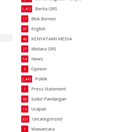
Berita GRS
1,412
Blok Borneo
17
English
97
KENYATAAN MEDIA
46
Mutiara GRS
27
News
54
Opinion
3
Politik
2,443
Press Statement
1
Sudut Pandangan
88
Ucapan
13
Uncategorized
337
Wawancara
1