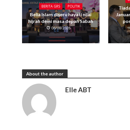
BERITA GRS
POLITIK
Tiada
Belia Islam diseru hayati nilai
Janua
hijrah demi masa depan Sabah
pos
06/08/2026
About the author
Elle ABT