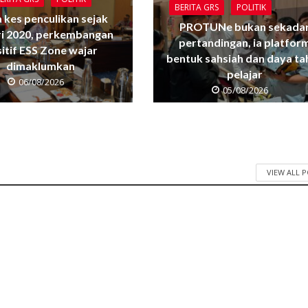
BERITA GRS
POLITIK
 kes penculikan sejak
PROTUNe bukan sekada
ri 2020, perkembangan
pertandingan, ia platfor
itif ESS Zone wajar
bentuk sahsiah dan daya ta
dimaklumkan
pelajar
06/08/2026
05/08/2026
VIEW ALL 