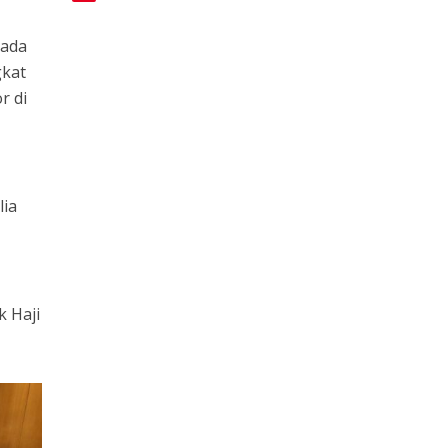
pada
gkat
r di
lia
k Haji