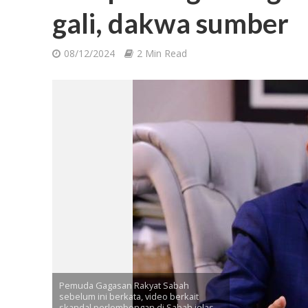
gali, dakwa sumber
08/12/2024
2 Min Read
Pemuda Gagasan Rakyat Sabah
sebelum ini berkata, video berkait
skandal perlombongan di Sabah jelas