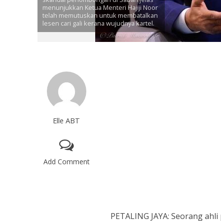
menunjukkan Ketua Menteri Hajiji Noor
telah memutuskan untuk membatalkan
lesen cari gali kerana wujudnya kartel.
Elle ABT
Add Comment
PETALING JAYA: Seorang ahli