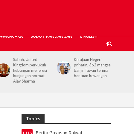
AWANCARA
SUDUT PANDANGAN
ENGLISH
Sabah, United
Kerajaan Negeri
Kingdom perkukuh
prihatin, 362 mangsa
hubungan menerusi
banjir Tawau terima
kunjungan hormat
bantuan kewangan
Ajay Sharma
Topics
Berita Gagasan Rakyat
1,116