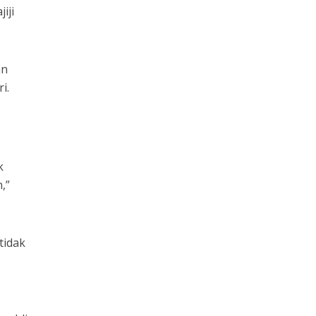
iji
an
i.
k
,”
tidak