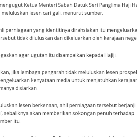
engugut Ketua Menteri Sabah Datuk Seri Panglima Haji Haj
meluluskan lesen cari gali, menurut sumber.
i perniagaan yang identitinya dirahsiakan itu mengeluark
rsebut tidak diluluskan dan dikeluarkan oleh kerajaan neger
egaskan agar ugutan itu disampaikan kepada Hajiji.
akan, jika lembaga pengarah tidak meluluskan lesen prospe
 mengeluarkan kenyataan media untuk menjatuhkan kerajaan
anya disiarkan.
uluskan lesen berkenaan, ahli perniagaan tersebut berjanji 
’, sebaliknya akan memberikan sokongan penuh terhadap
mber itu.