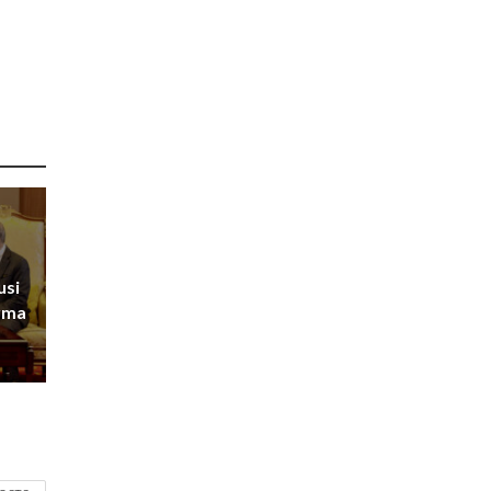
usi
rma