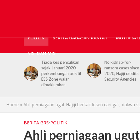
POLITIK
BERITA GAGASAN RAKYAT
MUTIARA 
VISI DAN MISI
er urges
Tiada kes penculikan
No kidnap-for-
embrace
sejak Januari 2020,
ransom cases since
 in daily
perkembangan positif
2020, Hajiji credits
ESS Zone wajar
Security Agencies
dimaklumkan
Home
»
Ahli perniagaan ugut Hajiji berkait lesen cari gali, dakwa 
BERITA GRS
•
POLITIK
Ahli perniagaan ugut 