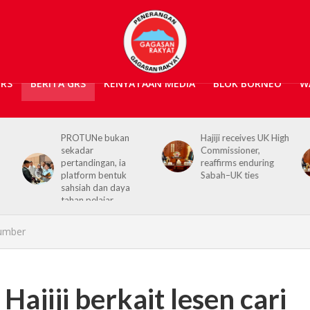
GRS
BERITA GRS
KENYATAAN MEDIA
BLOK BORNEO
W
PROTUNe bukan
Hajiji receives UK High
sekadar
Commissioner,
pertandingan, ia
reaffirms enduring
platform bentuk
Sabah–UK ties
sahsiah dan daya
tahan pelajar
sumber
Hajiji berkait lesen cari