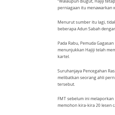
“Walaupun diugut, Hajiji teta
perniagaan itu menawarkan w
Menurut sumber itu lagi, tid
beberapa Adun Sabah dengan
Pada Rabu, Pemuda Gagasan Ra
menunjukkan Hajiji telah me
kartel.
Suruhanjaya Pencegahan Rasu
melibatkan seorang ahli per
tersebut.
FMT sebelum ini melaporkan 
memohon kira-kira 20 lesen ca