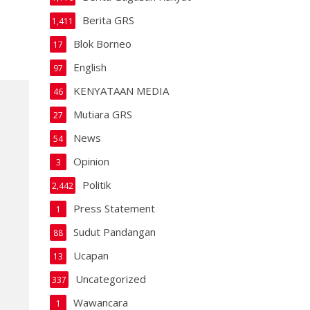
Berita GRS
1,411
Blok Borneo
17
English
97
KENYATAAN MEDIA
46
Mutiara GRS
27
News
54
Opinion
3
Politik
2,442
Press Statement
1
Sudut Pandangan
88
Ucapan
13
Uncategorized
337
Wawancara
1