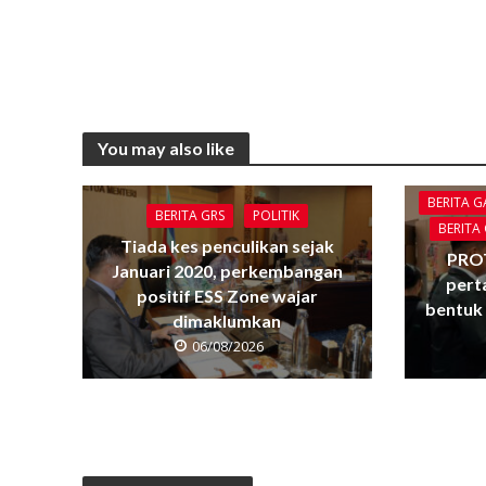
You may also like
BERITA 
BERITA GRS
POLITIK
BERITA
Tiada kes penculikan sejak
PRO
Januari 2020, perkembangan
pert
positif ESS Zone wajar
bentuk 
dimaklumkan
06/08/2026