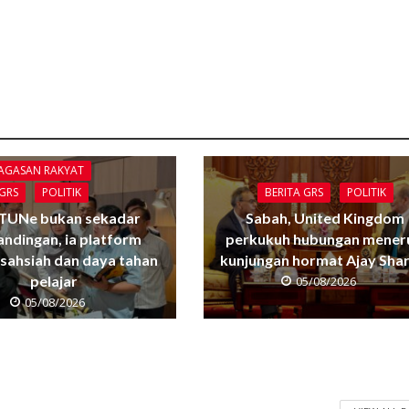
GAGASAN RAKYAT
BERITA GRS
POLITIK
 GRS
POLITIK
Sabah, United Kingdom
TUNe bukan sekadar
perkukuh hubungan mener
andingan, ia platform
kunjungan hormat Ajay Sha
sahsiah dan daya tahan
pelajar
05/08/2026
05/08/2026