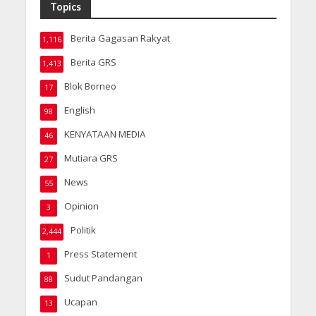
Topics
Berita Gagasan Rakyat
1,116
Berita GRS
1,413
Blok Borneo
17
English
98
KENYATAAN MEDIA
46
Mutiara GRS
27
News
55
Opinion
3
Politik
2,444
Press Statement
1
Sudut Pandangan
88
Ucapan
13