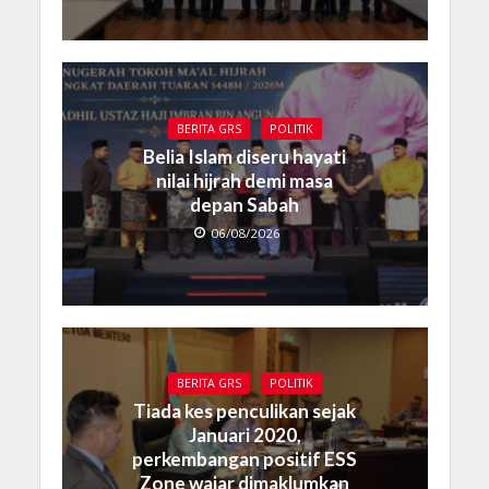
BERITA GRS
POLITIK
Belia Islam diseru hayati
nilai hijrah demi masa
depan Sabah
06/08/2026
BERITA GRS
POLITIK
Tiada kes penculikan sejak
Januari 2020,
perkembangan positif ESS
Zone wajar dimaklumkan